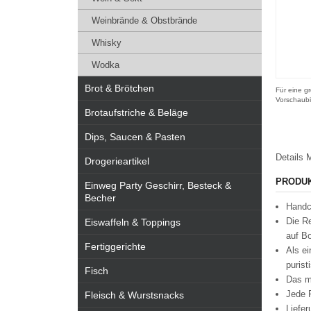
Weinbrände & Obstbrände
Whisky
Wodka
Brot & Brötchen
Für eine gr
Vorschaubi
Brotaufstriche & Beläge
Dips, Saucen & Pasten
Details
M
Drogerieartikel
PRODU
Einweg Party Geschirr, Besteck &
Becher
Handc
Die R
Eiswaffeln & Toppings
auf Bo
Fertiggerichte
Als e
purist
Fisch
Das m
Jede F
Fleisch & Wurstsnacks
Liefer