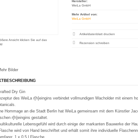
Hersteller:
WeiLa GmbH
Mehr Artikel von:
WeiLa GmbH
Artikeldatenblatt drucken
ößere Ansicht klicken Sie auf das
Rezension schreiben
ld
ehr Bilder
KTBESCHREIBUNG
rafted Dry Gin
ezeptur des WeiLa r[h]eingins verbindet vollmundigen Wacholder mit einem h
tanicals.
ine Hommage an die Stadt Berlin hat WeiLa gemeinsam mit dem Künstler Jacq
ischen r[h]eingins gestaltet.
ultikulturelle Lebensgefühl wird durch einige der markanten Bauwerke der Ha
lasche wird von Hand beschriftet und erhält somit ihre individuelle Flasche
umfang: 1 x 0.5 l Flasche