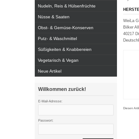
Nudeln, Reis & Hülsenfrüchte
HERSTE
Nüsse & Saaten
WeiLa 
Bilker A
Obst- & Gemüse-Konserven
40217 Dü
Putz- & Waschmittel
Deutsch
Süßigkeiten & Knabbereien
Vegetarisch & Vegan
Neue Artikel
Willkommen zurück!
E-Mail-Adresse:
Diesen Art
Passwort: