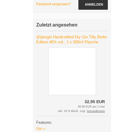
Passwort vergessen?
ANMELDEN
Zuletzt angesehen
r[h]eingin Handcrafted Dry Gin Tilly Berlin
Edition 46% vol., 1 x 500ml Flasche
32,95 EUR
65,90 EUR pro 1 Liter
inkl. 19 % MwSt. zzgl.
Versandkosten
Features:
Gin »