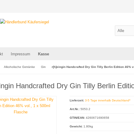
kt
Impressum
Kasse
Alkoholische Getränke
Gin
r[h]eingin Handcrafted Dry Gin Tilly Berlin Edition 46% 
eingin Handcrafted Dry Gin Tilly Berlin Edit
Lieferzeit:
3-5 Tage innerhalb Deutschland*
Art.Nr.:
5053.2
GTIN/EAN:
4260671690658
Gewicht:
1.80kg