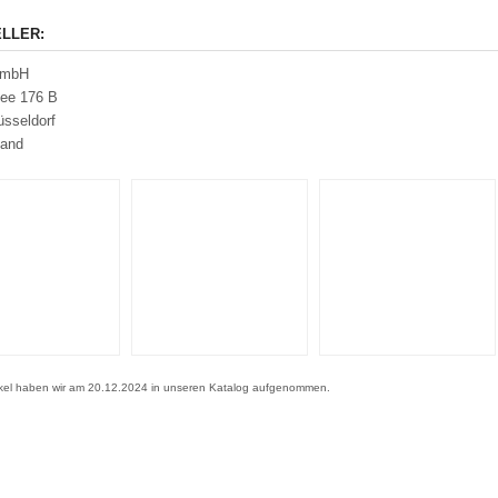
LLER:
GmbH
llee 176 B
sseldorf
land
ikel haben wir am 20.12.2024 in unseren Katalog aufgenommen.