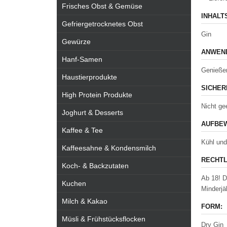
Frisches Obst & Gemüse
INHALT
Gefriergetrocknetes Obst
Gin
Gewürze
ANWEND
Hanf-Samen
Genießen
Haustierprodukte
SICHER
High Protein Produkte
Nicht ge
Joghurt & Desserts
AUFBEW
Kaffee & Tee
Kühl und
Kaffeesahne & Kondensmilch
RECHTL
Koch- & Backzutaten
Ab 18! D
Kuchen
Minderjä
Milch & Kakao
FORM:
Müsli & Frühstücksflocken
Dry Gin