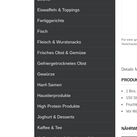
Eiswaffeln & Toppings
Fertiggerichte
Fisch
Für eine gr
Fleisch & Wurstsnacks
Vorschaubi
Frisches Obst & Gemüse
Gefriergetrocknetes Obst
Details
M
Gewürze
PRODU
Hanf-Samen
1 Box,
Haustierprodukte
150 St
Frucht
High Protein Produkte
Vor Wä
Joghurt & Desserts
Kaffee & Tee
NÄHRW