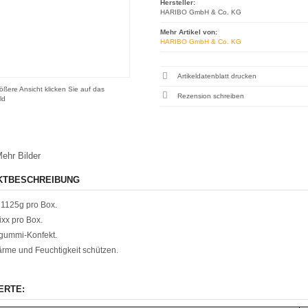
Hersteller:
HARIBO GmbH & Co. KG
Mehr Artikel von:
HARIBO GmbH & Co. KG
Artikeldatenblatt drucken
ößere Ansicht klicken Sie auf das
Rezension schreiben
ld
ehr Bilder
KTBESCHREIBUNG
 1125g pro Box.
ixx pro Box.
gummi-Konfekt.
rme und Feuchtigkeit schützen.
ERTE: