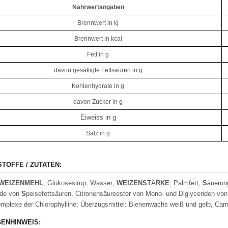
Nährwertangaben
Brennwert in kj
Brennwert in kcal
Fett in g
davon gesättigte Fettsäuren in g
Kohlenhydrate in g
davon Zucker in g
Eiweiss in g
Salz in g
STOFFE / ZUTATEN:
WEIZENMEHL
; Glukosesirup; Wasser;
WEIZEN
S
T
Ä
RKE
; Palmfett;
S
äuerun
ide von
S
peisefettsäuren, Citronensäureester von Mono- und Diglyceriden vo
mplexe der Chlorophylline; Überzugsmittel: Bienenwachs weiß und gelb, C
ENHINWEIS: