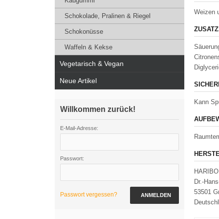
Kaugummi
Weizen 
Schokolade, Pralinen & Riegel
ZUSATZ
Schokonüsse
Säuerung
Waffeln & Kekse
Citronen
Vegetarisch & Vegan
Diglycer
Neue Artikel
SICHER
Kann Spu
Willkommen zurück!
AUFBEW
E-Mail-Adresse:
Raumtem
HERSTE
Passwort:
HARIBO
Dr.-Hans
53501 Gr
Passwort vergessen?
ANMELDEN
Deutsch