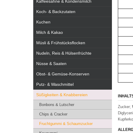
Kaffeesahne & Kondensmilch
Koch- & Backzutaten
Kuchen
Milch & Kakao
Müsli & Frühstücksflocken
Nudeln, Reis & Hülsenfrüchte
Nüsse & Saaten
Obst- & Gemüse-Konserven
Putz- & Waschmittel
Süßigkeiten & Knabbereien
INHALT
Bonbons & Lutscher
Zucker;
Diglycer
Chips & Cracker
Kupferko
Fruchtgummi & Schaumzucker
ALLERG