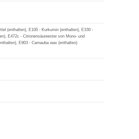
ttel (enthalten), E100 - Kurkumin (enthalten), E330 -
ten), E472c - Citronensäureester von Mono- und
enthalten), E903 - Carnauba wax (enthalten)