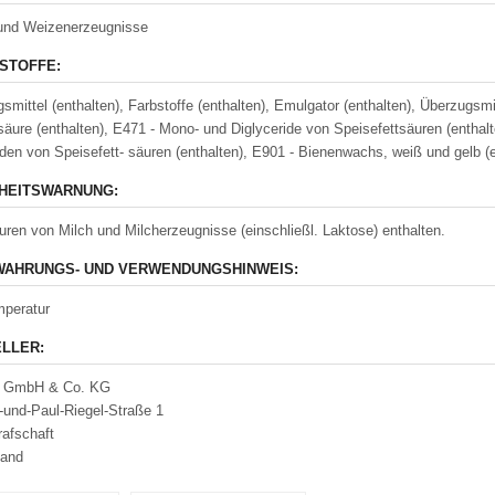
und Weizenerzeugnisse
STOFFE:
smittel (enthalten), Farbstoffe (enthalten), Emulgator (enthalten), Überzugsmi
säure (enthalten), E471 - Mono- und Diglyceride von Speisefettsäuren (enthal
iden von Speisefett- säuren (enthalten), E901 - Bienenwachs, weiß und gelb (
HEITSWARNUNG:
ren von Milch und Milcherzeugnisse (einschließl. Laktose) enthalten.
AHRUNGS- UND VERWENDUNGSHINWEIS:
peratur
LLER:
 GmbH & Co. KG
-und-Paul-Riegel-Straße 1
afschaft
land