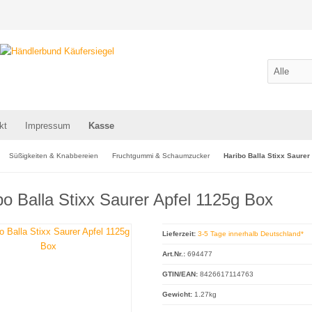
kt
Impressum
Kasse
Süßigkeiten & Knabbereien
Fruchtgummi & Schaumzucker
Haribo Balla Stixx Saurer
bo Balla Stixx Saurer Apfel 1125g Box
Lieferzeit:
3-5 Tage innerhalb Deutschland*
Art.Nr.:
694477
GTIN/EAN:
8426617114763
Gewicht:
1.27kg