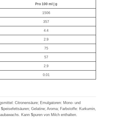
Pro 100 ml | g
1506
357
4.4
2.9
75
57
2.9
0.01
gsmittel: Citronensäure; Emulgatoren: Mono- und
n
S
peisefettsäuren; Gelatine; Aroma; Farbstoffe: Kurkumin,
arnaubawachs. Kann
S
puren von Milch enthalten.