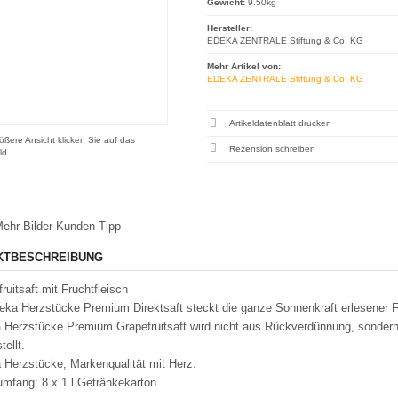
Gewicht:
9.50kg
Hersteller:
EDEKA ZENTRALE Stiftung & Co. KG
Mehr Artikel von:
EDEKA ZENTRALE Stiftung & Co. KG
Artikeldatenblatt drucken
ößere Ansicht klicken Sie auf das
Rezension schreiben
ld
ehr Bilder
Kunden-Tipp
KTBESCHREIBUNG
ruitsaft mit Fruchtfleisch
eka Herzstücke Premium Direktsaft steckt die ganze Sonnenkraft erlesener F
 Herzstücke Premium Grapefruitsaft wird nicht aus Rückverdünnung, sondern 
tellt.
 Herzstücke, Markenqualität mit Herz.
umfang: 8 x 1 l Getränkekarton