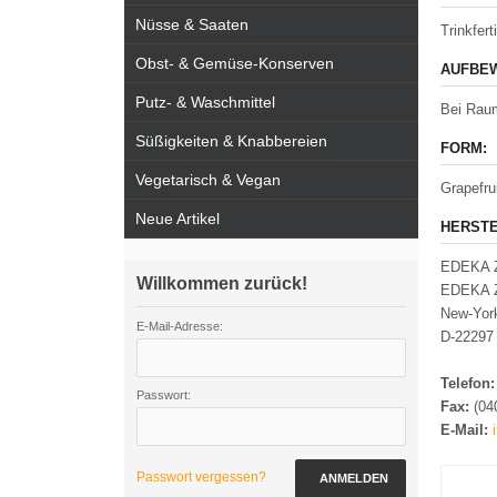
Nüsse & Saaten
Trinkfer
Obst- & Gemüse-Konserven
AUFBEW
Putz- & Waschmittel
Bei Raum
Süßigkeiten & Knabbereien
FORM:
Vegetarisch & Vegan
Grapefrui
Neue Artikel
HERSTE
EDEKA Z
Willkommen zurück!
EDEKA Z
New-Yor
E-Mail-Adresse:
D-22297
Telefon
Passwort:
Fax:
(04
E-Mail:
Passwort vergessen?
ANMELDEN