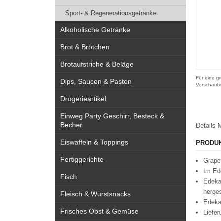
Sport- & Regenerationsgetränke
Alkoholische Getränke
Brot & Brötchen
Brotaufstriche & Beläge
Für eine gr
Dips, Saucen & Pasten
Vorschaubi
Drogerieartikel
Einweg Party Geschirr, Besteck &
Becher
Details
M
Eiswaffeln & Toppings
PRODU
Fertiggerichte
Grapef
Im Ed
Fisch
Edeka
herges
Fleisch & Wurstsnacks
Edeka
Frisches Obst & Gemüse
Liefer