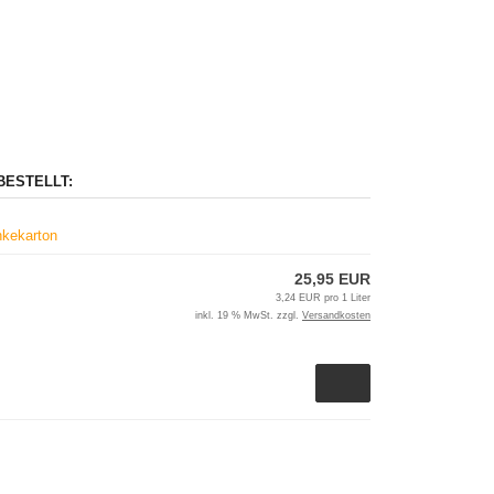
BESTELLT:
nkekarton
25,95 EUR
3,24 EUR pro 1 Liter
inkl. 19 % MwSt. zzgl.
Versandkosten