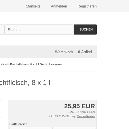
Startseite
Anmelden
Registrieren
SUCHEN
Warenkorb
0
Artikel
ft mit Fruchtfleisch, 8 x 1 l Getränkekarton
tfleisch, 8 x 1 l
25,95 EUR
3,24 EUR pro 1 Liter
inkl. 19 % MwSt. zzgl.
Versandkosten
Staffelpreise