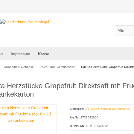
kt
Impressum
Kasse
Alkoholfreie Getränke
Frucht- und Gemüsesäfte
Edeka Herzstücke Grapefruit Direktsa
a Herzstücke Grapefruit Direktsaft mit Fruch
änkekarton
Lieferzeit:
3-5 Tage innerhalb Deutschland*
Art.Nr.:
2737542000
GTIN/EAN:
4311501444061