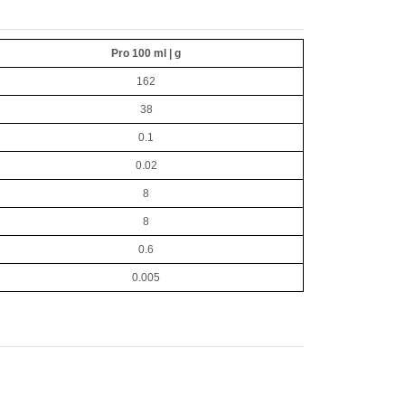
Pro 100 ml | g
162
38
0.1
0.02
8
8
0.6
0.005