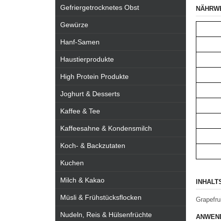
Gefriergetrocknetes Obst
NÄHRW
Gewürze
Hanf-Samen
Haustierprodukte
High Protein Produkte
Joghurt & Desserts
Kaffee & Tee
Kaffeesahne & Kondensmilch
Koch- & Backzutaten
Kuchen
Milch & Kakao
INHALT
Müsli & Frühstücksflocken
Grapefrui
Nudeln, Reis & Hülsenfrüchte
ANWEND