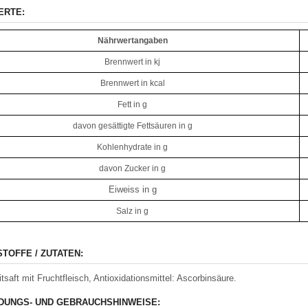
ERTE:
Nährwertangaben
Brennwert in kj
Brennwert in kcal
Fett in g
davon gesättigte Fettsäuren in g
Kohlenhydrate in g
davon Zucker in g
Eiweiss in g
Salz in g
STOFFE / ZUTATEN:
tsaft mit Fruchtfleisch, Antioxidationsmittel: Ascorbinsäure.
UNGS- UND GEBRAUCHSHINWEISE: