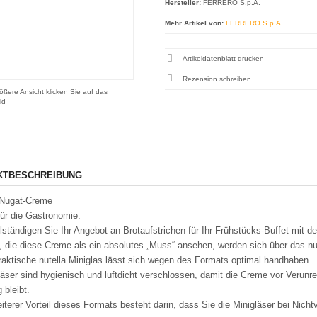
Hersteller:
FERRERO S.p.A.
Mehr Artikel von:
FERRERO S.p.A.
Artikeldatenblatt drucken
Rezension schreiben
ößere Ansicht klicken Sie auf das
ld
KTBESCHREIBUNG
Nugat-Creme
für die Gastronomie.
lständigen Sie Ihr Angebot an Brotaufstrichen für Ihr Frühstücks-Buffet mit 
 die diese Creme als ein absolutes „Muss“ ansehen, werden sich über das nute
raktische nutella Miniglas lässt sich wegen des Formats optimal handhaben.
äser sind hygienisch und luftdicht verschlossen, damit die Creme vor Verunr
 bleibt.
iterer Vorteil dieses Formats besteht darin, dass Sie die Minigläser bei Nich