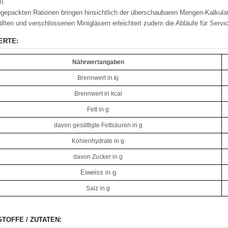
n.
gepackten Rationen bringen hinsichtlich der überschaubaren Mengen-Kalkulati
llten und verschlossenen Minigläsern erleichtert zudem die Abläufe für Servi
ERTE:
Nährwertangaben
Brennwert in kj
Brennwert in kcal
Fett in g
davon gesättigte Fettsäuren in g
Kohlenhydrate in g
davon Zucker in g
Eiweiss in g
Salz in g
STOFFE / ZUTATEN: