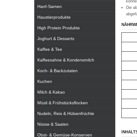
könne
Hanf-Samen
Die ab
abgefü
Haustierprodukte
NÄHRW
High Protein Produkte
Joghurt & Desserts
Kaffee & Tee
Kaffeesahne & Kondensmilch
Koch- & Backzutaten
Kuchen
Milch & Kakao
Müsli & Frühstücksflocken
Nudeln, Reis & Hülsenfrüchte
Nüsse & Saaten
INHALT
Obst- & Gemüse-Konserven