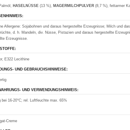
Palmöl,
HASELN
Ü
SSE
(13 %),
MAGERMILCHPULVER
(8,7 %), fettarmer Ka
ENHINWEIS:
ne Allergene: Sojabohnen und daraus hergestellte Erzeugnisse; Milch und dara
rüchte, d. h. Mandeln, div. Nüsse, Pistazien und daraus hergestellte Erzeugn
llte Erzeugnisse.
STOFFE:
r, E322 Lecithine
UNGS- UND GEBRAUCHSHINWEISE:
rtig
AHRUNGS- UND VERWENDUNGSHINWEIS:
 bei 16-20°C; rel. Luftfeuchte max. 65%
gat-Creme