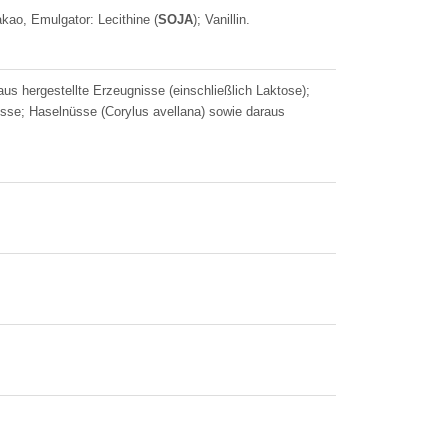
kao, Emulgator: Lecithine (
SOJA
); Vanillin.
us hergestellte Erzeugnisse (einschließlich Laktose);
isse; Haselnüsse (Corylus avellana) sowie daraus