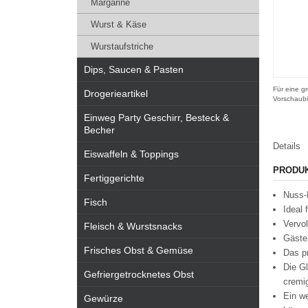
Margarine
Wurst & Käse
Wurstaufstriche
Dips, Saucen & Pasten
Für eine gr
Drogerieartikel
Vorschaubi
Einweg Party Geschirr, Besteck &
Becher
Details
Eiswaffeln & Toppings
PRODU
Fertiggerichte
Nuss-
Fisch
Ideal 
Vervol
Fleisch & Wurstsnacks
Gäste,
Frisches Obst & Gemüse
Das p
Die Gl
Gefriergetrocknetes Obst
cremig
Ein we
Gewürze