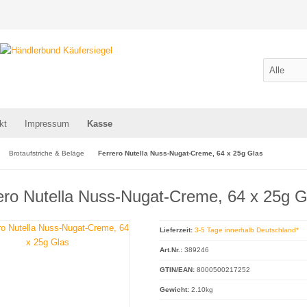
kt
Impressum
Kasse
Brotaufstriche & Beläge
Ferrero Nutella Nuss-Nugat-Creme, 64 x 25g Glas
ero Nutella Nuss-Nugat-Creme, 64 x 25g G
Lieferzeit:
3-5 Tage innerhalb Deutschland*
Art.Nr.:
389246
GTIN/EAN:
8000500217252
Gewicht:
2.10kg