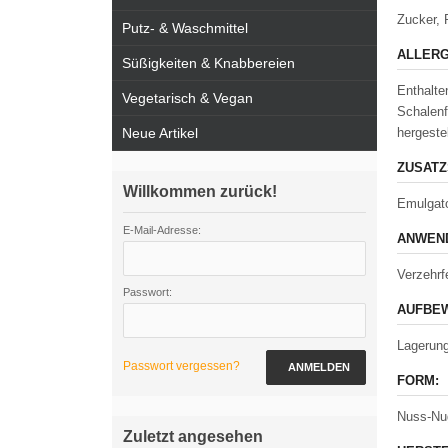
Zucker, 
Putz- & Waschmittel
ALLERG
Süßigkeiten & Knabbereien
Enthalte
Vegetarisch & Vegan
Schalenf
Neue Artikel
hergeste
ZUSATZ
Willkommen zurück!
Emulgato
E-Mail-Adresse:
ANWEND
Verzehrfe
Passwort:
AUFBEW
Lagerung
Passwort vergessen?
ANMELDEN
FORM:
Nuss-Nu
Zuletzt angesehen