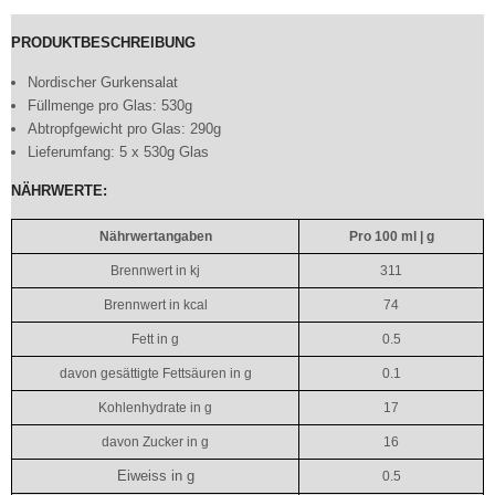
PRODUKTBESCHREIBUNG
Nordischer Gurkensalat
Füllmenge pro Glas: 530g
Abtropfgewicht pro Glas: 290g
Lieferumfang: 5 x 530g Glas
NÄHRWERTE:
Nährwertangaben
Pro 100 ml | g
Brennwert in kj
311
Brennwert in kcal
74
Fett in g
0.5
davon gesättigte Fettsäuren in g
0.1
Kohlenhydrate in g
17
davon Zucker in g
16
Eiweiss in g
0.5