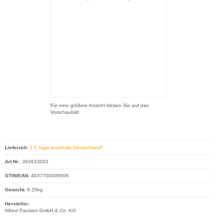
Für eine größere Ansicht klicken Sie auf das
Vorschaubild
Lieferzeit:
3-5 Tage innerhalb Deutschland*
Art.Nr.:
382633003
GTIN/EAN:
4037700008506
Gewicht:
6.20kg
Hersteller:
Alfred Paulsen GmbH & Co. KG