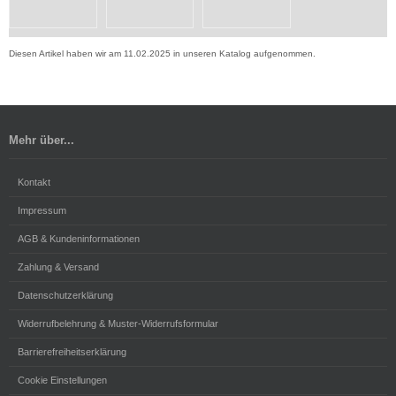
Diesen Artikel haben wir am 11.02.2025 in unseren Katalog aufgenommen.
Mehr über...
Kontakt
Impressum
AGB & Kundeninformationen
Zahlung & Versand
Datenschutzerklärung
Widerrufbelehrung & Muster-Widerrufsformular
Barrierefreiheitserklärung
Cookie Einstellungen