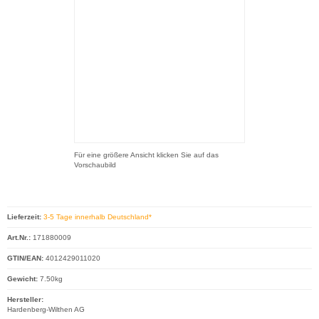
Für eine größere Ansicht klicken Sie auf das
Vorschaubild
Lieferzeit:
3-5 Tage innerhalb Deutschland*
Art.Nr.:
171880009
GTIN/EAN:
4012429011020
Gewicht:
7.50kg
Hersteller:
Hardenberg-Wilthen AG