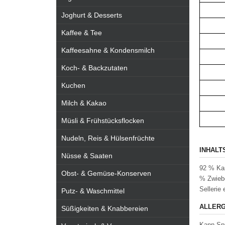
Joghurt & Desserts
Kaffee & Tee
Kaffeesahne & Kondensmilch
Koch- & Backzutaten
Kuchen
Milch & Kakao
Müsli & Frühstücksflocken
Nudeln, Reis & Hülsenfrüchte
INHALT
Nüsse & Saaten
92 % Kar
Obst- & Gemüse-Konserven
% Zwiebe
Sellerie 
Putz- & Waschmittel
ALLERG
Süßigkeiten & Knabbereien
Kann Spu