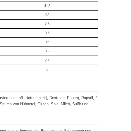
412
98
2.6
0.5
15
0.5
2.4
1
ierungsstoff: Natriumnitrit), Dextrose, Rauch), Rapsöl, 2
n Spuren von
H
ühnerei, Gluten, Soja, Milch, Sulfit und
 und daraus hergestellte Erzeugnisse; Sojabohnen und