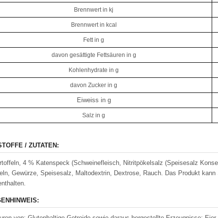
Brennwert in kj
Brennwert in kcal
Fett in g
davon gesättigte Fettsäuren in g
Kohlenhydrate in g
davon Zucker in g
Eiweiss in g
Salz in g
STOFFE / ZUTATEN:
toffeln, 4 % Katenspeck (Schweinefleisch, Nitritpökelsalz (Speisesalz Konserv
ln, Gewürze, Speisesalz, Maltodextrin, Dextrose, Rauch. Das Produkt kan
enthalten.
ENHINWEIS:
ren von: Glutenhaltige Getreide sowie daraus hergestellte Erzeugnisse; Eier