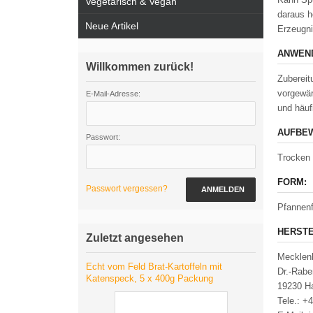
Vegetarisch & Vegan
daraus h
Neue Artikel
Erzeugni
ANWEND
Willkommen zurück!
Zubereit
vorgewär
E-Mail-Adresse:
und häuf
AUFBEW
Passwort:
Trocken 
FORM:
Passwort vergessen?
ANMELDEN
Pfannenf
HERSTE
Zuletzt angesehen
Mecklenb
Echt vom Feld Brat-Kartoffeln mit
Dr.-Rabe
Katenspeck, 5 x 400g Packung
19230 H
Tele.: +