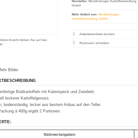
Hersteller:
Mecklenburger Kartoffelveredlung
GmbH
Mehr Artikel von:
Mecklenburger
Kartoffelveredlung GmbH
Artikeldatenblatt drucken
ößere Ansicht klicken Sie auf das
Rezension schreiben
ld
ehr Bilder
KTBESCHREIBUNG
nfertige Bratkartoffeln mit Katenspeck und Zwiebeln.
ft leckerer Kartoffelgenuss.
h, bodenständig, lecker aus bestem Anbau auf den Teller.
ackung à 400g ergibt 2 Portionen.
ERTE:
Nährwertangaben