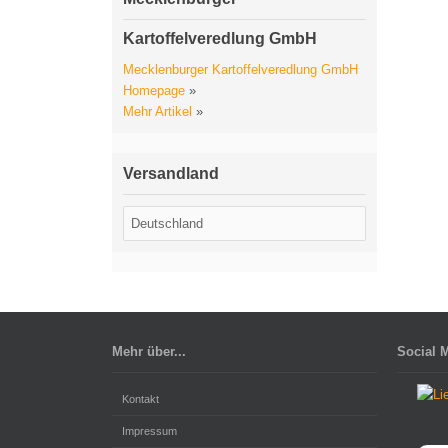
Kartoffelveredlung GmbH
Mecklenburger Kartoffelveredlung GmbH
Homepage
»
Mehr Artikel
»
Versandland
Mehr über...
Social 
Kontakt
Impressum