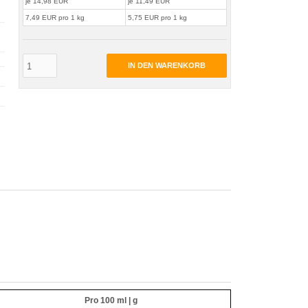
je 14,98 EUR
je 11,49 EUR
7,49 EUR pro 1 kg
5,75 EUR pro 1 kg
IN DEN WARENKORB
Pro 100 ml | g