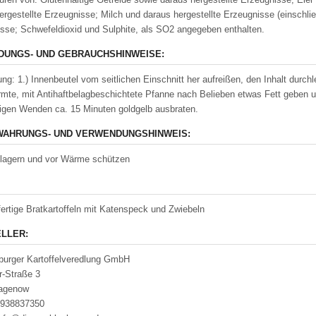
ergestellte Erzeugnisse; Milch und daraus hergestellte Erzeugnisse (einschließ
sse; Schwefeldioxid und Sulphite, als SO2 angegeben enthalten.
UNGS- UND GEBRAUCHSHINWEISE:
ung: 1.) Innenbeutel vom seitlichen Einschnitt her aufreißen, den Inhalt durch
mte, mit Antihaftbelagbeschichtete Pfanne nach Belieben etwas Fett geben und 
igen Wenden ca. 15 Minuten goldgelb ausbraten.
AHRUNGS- UND VERWENDUNGSHINWEIS:
lagern und vor Wärme schützen
ertige Bratkartoffeln mit Katenspeck und Zwiebeln
LLER:
urger Kartoffelveredlung GmbH
r-Straße 3
agenow
4938837350