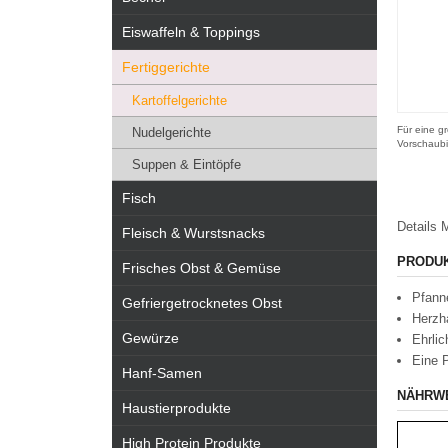
Eiswaffeln & Toppings
Fertiggerichte
Kartoffelgerichte
Für eine gr
Nudelgerichte
Vorschaubi
Suppen & Eintöpfe
Fisch
Details
M
Fleisch & Wurstsnacks
PRODU
Frisches Obst & Gemüse
Pfanne
Gefriergetrocknetes Obst
Herzha
Gewürze
Ehrlic
Eine P
Hanf-Samen
NÄHRW
Haustierprodukte
High Protein Produkte