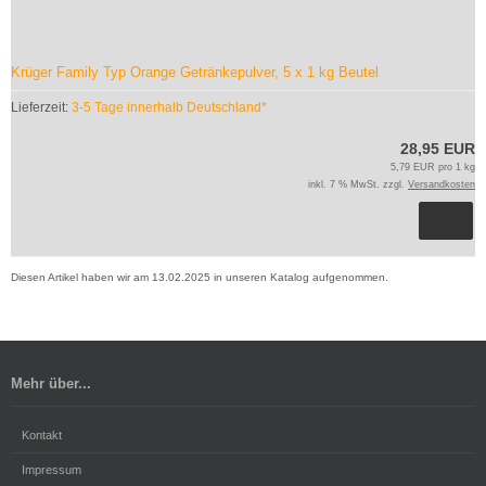
Krüger Family Typ Orange Getränkepulver, 5 x 1 kg Beutel
Lieferzeit:
3-5 Tage innerhalb Deutschland*
28,95 EUR
5,79 EUR pro 1 kg
inkl. 7 % MwSt. zzgl.
Versandkosten
Diesen Artikel haben wir am 13.02.2025 in unseren Katalog aufgenommen.
Mehr über...
Kontakt
Impressum