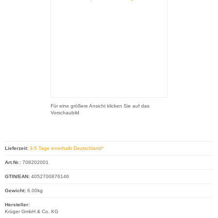
Für eine größere Ansicht klicken Sie auf das
Vorschaubild
Lieferzeit:
3-5 Tage innerhalb Deutschland*
Art.Nr.:
708202001
GTIN/EAN:
4052700876146
Gewicht:
6.00kg
Hersteller:
Krüger GmbH & Co. KG