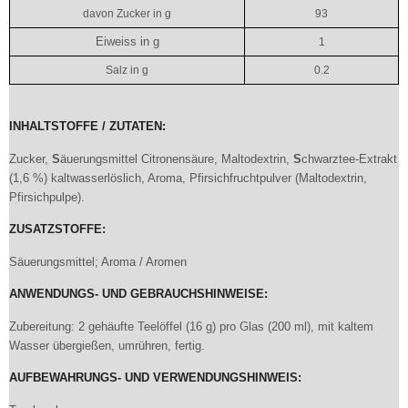
davon Zucker in g
93
Eiweiss in g
1
Salz in g
0.2
INHALTSTOFFE / ZUTATEN:
Zucker,
S
äuerungsmittel Citronensäure, Maltodextrin,
S
chwarztee-Extrakt
(1,6 %) kaltwasserlöslich, Aroma, Pfirsichfruchtpulver (Maltodextrin,
Pfirsichpulpe).
ZUSATZSTOFFE:
Säuerungsmittel; Aroma / Aromen
ANWENDUNGS- UND GEBRAUCHSHINWEISE:
Zubereitung: 2 gehäufte Teelöffel (16 g) pro Glas (200 ml), mit kaltem
Wasser übergießen, umrühren, fertig.
AUFBEWAHRUNGS- UND VERWENDUNGSHINWEIS: