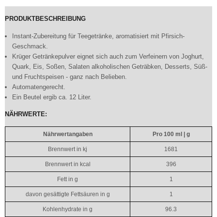
PRODUKTBESCHREIBUNG
Instant-Zubereitung für Teegetränke, aromatisiert mit Pfirsich-
Geschmack.
Krüger Getränkepulver eignet sich auch zum Verfeinern von Joghurt,
Quark, Eis, Soßen, Salaten alkoholischen Geträbken, Desserts, Süß-
und Fruchtspeisen - ganz nach Belieben.
Automatengerecht.
Ein Beutel ergib ca. 12 Liter.
NÄHRWERTE:
Nährwertangaben
Pro 100 ml | g
Brennwert in kj
1681
Brennwert in kcal
396
Fett in g
1
davon gesättigte Fettsäuren in g
1
Kohlenhydrate in g
96.3