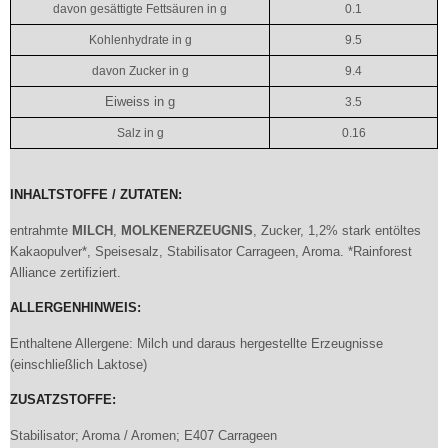
davon gesättigte Fettsäuren in g
0.1
Kohlenhydrate in g
9.5
davon Zucker in g
9.4
Eiweiss in g
3.5
Salz in g
0.16
INHALTSTOFFE / ZUTATEN:
entrahmte
MILCH
,
MOLKENERZEUGNIS
, Zucker, 1,2% stark entöltes
Kakaopulver*, Speisesalz, Stabilisator Carrageen, Aroma. *Rainforest
Alliance zertifiziert.
ALLERGENHINWEIS:
Enthaltene Allergene: Milch und daraus hergestellte Erzeugnisse
(einschließlich Laktose)
ZUSATZSTOFFE:
Stabilisator; Aroma / Aromen; E407 Carrageen