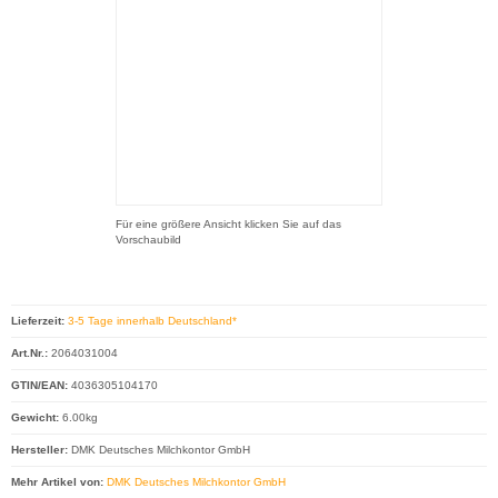
Für eine größere Ansicht klicken Sie auf das
Vorschaubild
Lieferzeit:
3-5 Tage innerhalb Deutschland*
Art.Nr.:
2064031004
GTIN/EAN:
4036305104170
Gewicht:
6.00kg
Hersteller:
DMK Deutsches Milchkontor GmbH
Mehr Artikel von:
DMK Deutsches Milchkontor GmbH