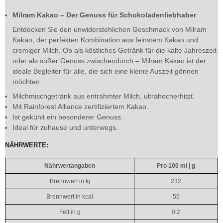
Milram Kakao – Der Genuss für Schokoladenliebhaber
Entdecken Sie den unwiderstehlichen Geschmack von Milram
Kakao, der perfekten Kombination aus feinstem Kakao und
cremiger Milch. Ob als köstliches Getränk für die kalte Jahreszeit
oder als süßer Genuss zwischendurch – Milram Kakao ist der
ideale Begleiter für alle, die sich eine kleine Auszeit gönnen
möchten.
Milchmischgetränk aus entrahmter Milch, ultrahocherhitzt.
Mit Rainforest Alliance zertifiziertem Kakao.
Ist gekühlt ein besonderer Genuss.
Ideal für zuhause und unterwegs
.
NÄHRWERTE:
Nährwertangaben
Pro 100 ml | g
Brennwert in kj
232
Brennwert in kcal
55
Fett in g
0.2