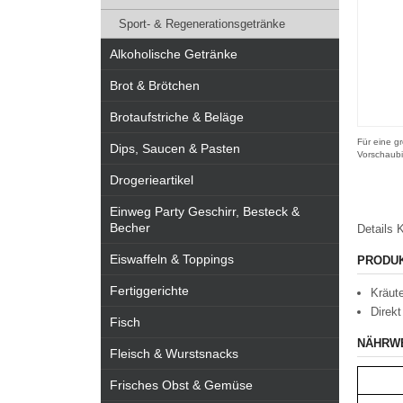
Sport- & Regenerationsgetränke
Alkoholische Getränke
Brot & Brötchen
Brotaufstriche & Beläge
Für eine gr
Dips, Saucen & Pasten
Vorschaubi
Drogerieartikel
Einweg Party Geschirr, Besteck &
Becher
Details
K
Eiswaffeln & Toppings
PRODU
Fertiggerichte
Kräut
Direkt
Fisch
NÄHRW
Fleisch & Wurstsnacks
Frisches Obst & Gemüse