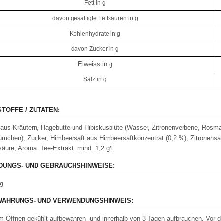
Fett in g
davon gesättigte Fettsäuren in g
Kohlenhydrate in g
davon Zucker in g
Eiweiss in g
Salz in g
STOFFE / ZUTATEN:
aus Kräutern, Hagebutte und Hibiskusblüte (Wasser, Zitronenverbene, Rosmar
ümchen), Zucker, Himbeersaft aus Himbeersaftkonzentrat (0,2 %), Zitronensaf
säure, Aroma. Tee-Extrakt: mind. 1,2 g/l.
UNGS- UND GEBRAUCHSHINWEISE:
ig
AHRUNGS- UND VERWENDUNGSHINWEIS:
 Öffnen gekühlt aufbewahren -und innerhalb von 3 Tagen aufbrauchen. Vor d