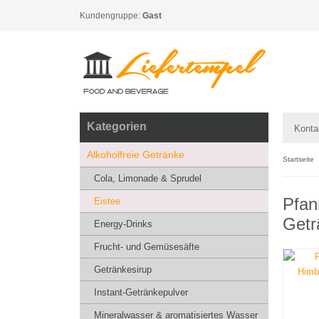
Kundengruppe:
Gast
Kategorien
Konta
Alkoholfreie Getränke
Startseite
Cola, Limonade & Sprudel
Pfan
Eistee
Getr
Energy-Drinks
Frucht- und Gemüsesäfte
Getränkesirup
Instant-Getränkepulver
Mineralwasser & aromatisiertes Wasser