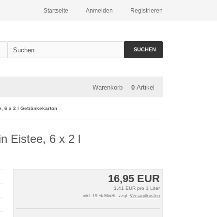
Startseite
Anmelden
Registrieren
SUCHEN
Warenkorb
0
Artikel
, 6 x 2 l Getränkekarton
 Eistee, 6 x 2 l
16,95 EUR
1,41 EUR pro 1 Liter
inkl. 19 % MwSt. zzgl.
Versandkosten