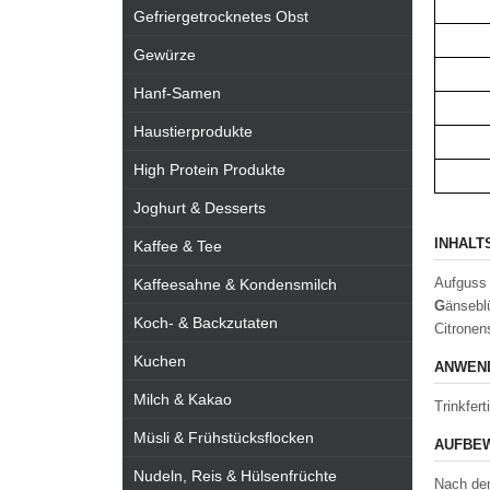
Gefriergetrocknetes Obst
Gewürze
Hanf-Samen
Haustierprodukte
High Protein Produkte
Joghurt & Desserts
INHALT
Kaffee & Tee
Aufguss 
Kaffeesahne & Kondensmilch
G
änsebl
Koch- & Backzutaten
Citronen
Kuchen
ANWEND
Milch & Kakao
Trinkfert
Müsli & Frühstücksflocken
AUFBEW
Nudeln, Reis & Hülsenfrüchte
Nach dem