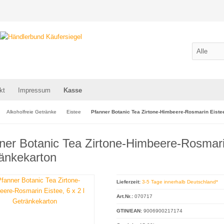
kt
Impressum
Kasse
Alkoholfreie Getränke
Eistee
Pfanner Botanic Tea Zirtone-Himbeere-Rosmarin Eistee
ner Botanic Tea Zirtone-Himbeere-Rosmarin
änkekarton
Lieferzeit:
3-5 Tage innerhalb Deutschland*
Art.Nr.:
070717
GTIN/EAN:
9006900217174