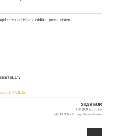
ebutte und Hibiskusblüte, pasteurisiert.
BESTELLT:
 Dosen EINWEG
28,99 EUR
3,66 EUR pro 1 Liter
inkl. 19 % MwSt. zzgl.
Versandkosten