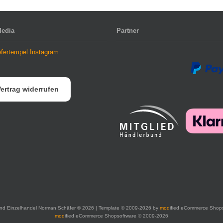
Media
Partner
ertrag widerrufen
nd Einzelhandel Norman Schäfer © 2026 | Template © 2009-2026 by
mod
ified eCommerce Shop
mod
ified eCommerce Shopsoftware © 2009-2026