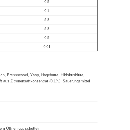
0.5
0.1
5.8
5.8
0.5
0.01
in, Brennnessel, Ysop, Hagebutte, Hibiskusblüte,
t aus Zitronensaftkonzentrat (0,1%),
S
äuerungsmittel
em Öffnen gut schütteln