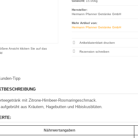
Gewicht:
15.00kg
Hersteller:
Hermann Pfanner Getränke GmbH
Mehr Artikel von:
Hermann Pfanner Getränke GmbH
Artikeldatenblatt drucken
ößere Ansicht klicken Sie auf das
Rezension schreiben
ld
unden-Tipp
KTBESCHREIBUNG
erteegetränk mit Zitrone-Himbeer-Rosmaringeschmack.
 aufgebrüht aus Kräutern, Hagebutten und Hibiskusblüten.
ERTE:
Nährwertangaben