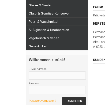
Nüsse & Saaten
FORM:
Obst- & Gemüse-Konserven
Kräutert
Putz- & Waschmittel
HERSTE
Süßigkeiten & Knabbereien
Hermann
Hermann
Vegetarisch & Vegan
Alte Lan
Neue Artikel
A-6923 L
Willkommen zurück!
KUNDEN
E-Mail-Adresse:
Passwort:
Passwort vergessen?
ANMELDEN