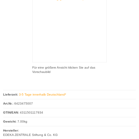
Für eine größere Ansicht klicken Sie auf das
Vorschaubild
Lieferzeit:
3-5 Tage innerhalb Deutschland*
Art.Nr.:
6423475007
GTIN/EAN:
4311501117934
Gewicht:
7.00kg
Hersteller:
EDEKA ZENTRALE Stiftung & Co. KG