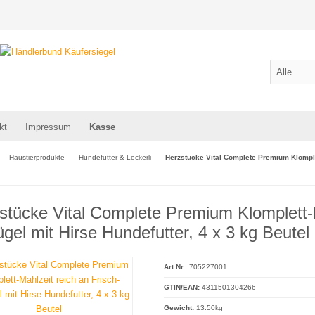
kt
Impressum
Kasse
Haustierprodukte
Hundefutter & Leckerli
Herzstücke Vital Complete Premium Klomplett
stücke Vital Complete Premium Klomplett-M
ügel mit Hirse Hundefutter, 4 x 3 kg Beutel
Art.Nr.:
705227001
GTIN/EAN:
4311501304266
Gewicht:
13.50kg