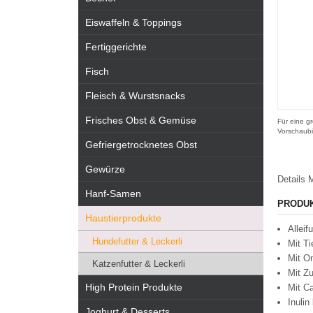
Eiswaffeln & Toppings
Fertiggerichte
Fisch
Fleisch & Wurstsnacks
Frisches Obst & Gemüse
Für eine gr
Vorschaubi
Gefriergetrocknetes Obst
Gewürze
Details
M
Hanf-Samen
PRODU
Haustierprodukte
Alleif
Hundefutter & Leckerli
Mit Ti
Mit O
Katzenfutter & Leckerli
Mit Z
High Protein Produkte
Mit C
Inulin
Joghurt & Desserts