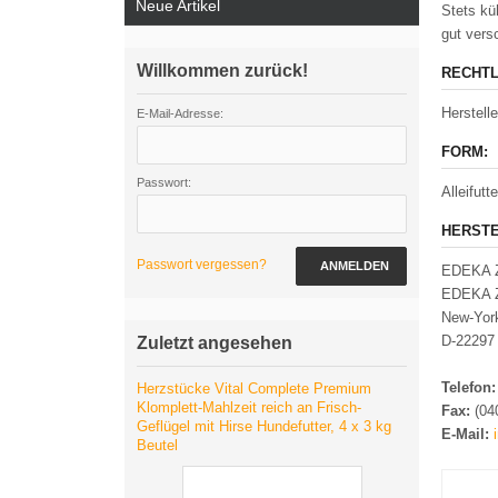
Neue Artikel
Stets kü
gut vers
Willkommen zurück!
RECHTL
Herstel
E-Mail-Adresse:
FORM:
Passwort:
Alleifut
HERSTE
Passwort vergessen?
ANMELDEN
EDEKA Z
EDEKA Z
New-Yor
D-22297
Zuletzt angesehen
Telefon
Herzstücke Vital Complete Premium
Klomplett-Mahlzeit reich an Frisch-
Fax:
(04
Geflügel mit Hirse Hundefutter, 4 x 3 kg
E-Mail:
Beutel