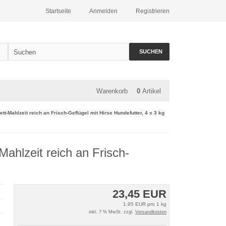
Startseite
Anmelden
Registrieren
SUCHEN
Warenkorb
0
Artikel
-Mahlzeit reich an Frisch-Geflügel mit Hirse Hundefutter, 4 x 3 kg
ahlzeit reich an Frisch-
23,45 EUR
1,95 EUR pro 1 kg
inkl. 7 % MwSt. zzgl.
Versandkosten