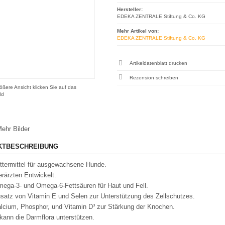
Hersteller:
EDEKA ZENTRALE Stiftung & Co. KG
Mehr Artikel von:
EDEKA ZENTRALE Stiftung & Co. KG
Artikeldatenblatt drucken
Rezension schreiben
ößere Ansicht klicken Sie auf das
ld
ehr Bilder
KTBESCHREIBUNG
uttermittel für ausgewachsene Hunde.
erärzten Entwickelt.
mega-3- und Omega-6-Fettsäuren für Haut und Fell.
usatz von Vitamin E und Selen zur Unterstützung des Zellschutzes.
alcium, Phosphor, und Vitamin D³ zur Stärkung der Knochen.
 kann die Darmflora unterstützen.