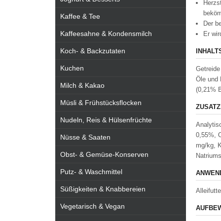
Herzst
beköm
Kaffee & Tee
Der be
Kaffeesahne & Kondensmilch
Er wir
Koch- & Backzutaten
INHALT
Kuchen
Getreide
Öle und 
Milch & Kakao
(0,21% B
Müsli & Frühstücksflocken
ZUSATZ
Nudeln, Reis & Hülsenfrüchte
Analytis
0,55%, O
Nüsse & Saaten
mg/kg, K
Obst- & Gemüse-Konserven
Natriums
Putz- & Waschmittel
ANWEND
Süßigkeiten & Knabbereien
Alleifut
Vegetarisch & Vegan
AUFBEW