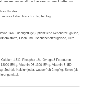
gfalt zusammengestellt und zu einer schmackhaften und
Ihres Hundes.
nd aktives Leben braucht - Tag für Tag.
 davon 14% Frischgeflügel), pflanzliche Nebenerzeugnisse,
 Mineralstoffe, Fisch und Fischnebenerzeugnisse, Hefe
%, Calcium 1,5%, Phosphor 1%, Omega-3-Fettsäuren
 13000 IE/kg, Vitamin D3 1300 IE/kg, Vitamin E 150
kg, Jod (als Kalziumjodat, wasserfrei) 2 mg/kg, Selen (als
ierungsmittel.