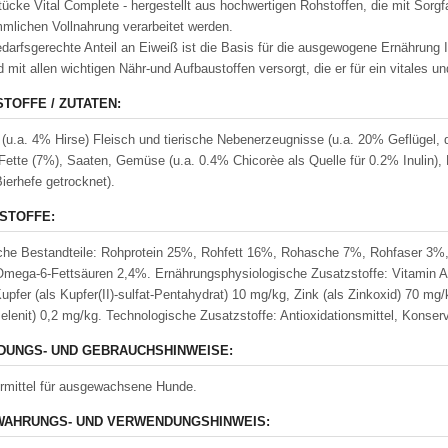
ücke Vital Complete - hergestellt aus hochwertigen Rohstoffen, die mit Sor
mlichen Vollnahrung verarbeitet werden.
darfsgerechte Anteil an Eiweiß ist die Basis für die ausgewogene Ernährung 
d mit allen wichtigen Nähr-und Aufbaustoffen versorgt, die er für ein vitales u
STOFFE / ZUTATEN:
 (u.a. 4% Hirse) Fleisch und tierische Nebenerzeugnisse (u.a. 20% Geflügel,
Fette (7%), Saaten, Gemüse (u.a. 0.4% Chicorèe als Quelle für 0.2% Inulin),
ierhefe getrocknet).
STOFFE:
che Bestandteile: Rohprotein 25%, Rohfett 16%, Rohasche 7%, Rohfaser 3
mega-6-Fettsäuren 2,4%. Ernährungsphysiologische Zusatzstoffe: Vitamin A
upfer (als Kupfer(II)-sulfat-Pentahydrat) 10 mg/kg, Zink (als Zinkoxid) 70 mg/
elenit) 0,2 mg/kg. Technologische Zusatzstoffe: Antioxidationsmittel, Konserv
UNGS- UND GEBRAUCHSHINWEISE:
termittel für ausgewachsene Hunde.
AHRUNGS- UND VERWENDUNGSHINWEIS: