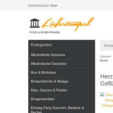
Kundengruppe:
Gast
Kategorien
Konta
Alkoholfreie Getränke
Startseite
Beutel
Alkoholische Getränke
Brot & Brötchen
Herz
Brotaufstriche & Beläge
Gefl
Dips, Saucen & Pasten
Drogerieartikel
Einweg Party Geschirr, Besteck &
Becher