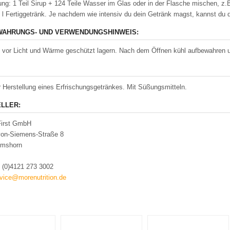
ung: 1 Teil Sirup + 124 Teile Wasser im Glas oder in der Flasche mischen, z.
2 l Fertiggetränk. Je nachdem wie intensiv du dein Getränk magst, kannst d
AHRUNGS- UND VERWENDUNGSHINWEIS:
 vor Licht und Wärme geschützt lagern. Nach dem Öffnen kühl aufbewahren 
r Herstellung eines Erfrischungsgetränkes. Mit Süßungsmitteln.
LLER:
First GmbH
von-Siemens-Straße 8
lmshorn
9 (0)4121 273 3002
vice@morenutrition.de