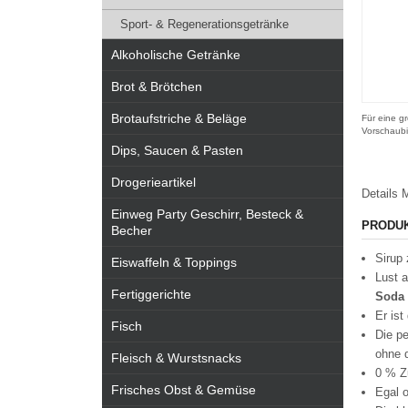
Sport- & Regenerationsgetränke
Alkoholische Getränke
Brot & Brötchen
Brotaufstriche & Beläge
Für eine gr
Vorschaubi
Dips, Saucen & Pasten
Drogerieartikel
Details
M
Einweg Party Geschirr, Besteck &
PRODU
Becher
Sirup 
Eiswaffeln & Toppings
Lust 
Fertiggerichte
Soda
Er ist
Fisch
Die pe
ohne 
Fleisch & Wurstsnacks
0 % Zu
Frisches Obst & Gemüse
Egal o