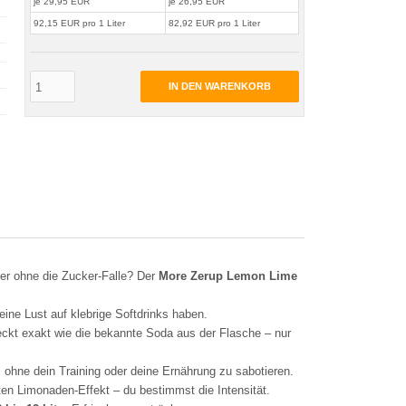
je 29,95 EUR
je 26,95 EUR
92,15 EUR pro 1 Liter
82,92 EUR pro 1 Liter
IN DEN WARENKORB
er ohne die Zucker-Falle? Der
More Zerup Lemon Lime
keine Lust auf klebrige Softdrinks haben.
eckt exakt wie die bekannte Soda aus der Flasche – nur
, ohne dein Training oder deine Ernährung zu sabotieren.
hten Limonaden-Effekt – du bestimmst die Intensität.