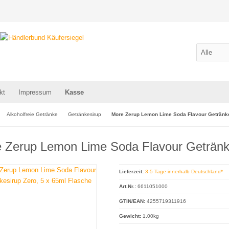
kt
Impressum
Kasse
Alkoholfreie Getränke
Getränkesirup
More Zerup Lemon Lime Soda Flavour Getränke
 Zerup Lemon Lime Soda Flavour Getränke
Lieferzeit:
3-5 Tage innerhalb Deutschland*
Art.Nr.:
6611051000
GTIN/EAN:
4255719311916
Gewicht:
1.00kg