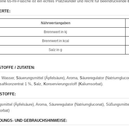
eine 65-ml-Flasche ist ein echtes Platzwunder und reicht für beeindruckende
ERTE:
Nährwertangaben
Brennwert in kj
Brennwert in kcal
Salz in g
STOFFE / ZUTATEN:
, Wasser,
S
äuerungsmittel (Äpfelsäure), Aroma,
S
äureregulator (Natriumgluco
saftkonzentrat 1 %,
S
alz,
K
onservierungsstoff (
K
aliumsorbat).
STOFFE:
smittel (Äpfelsäure), Aroma, Säureregulator (Natriumgluconat), Süßungsmitte
orbat)
UNGS- UND GEBRAUCHSHINWEISE: