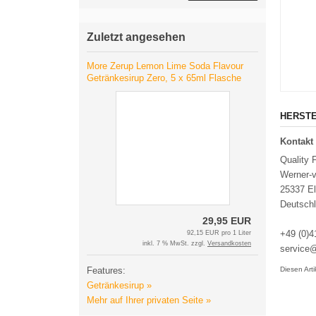
Zuletzt angesehen
More Zerup Lemon Lime Soda Flavour
Getränkesirup Zero, 5 x 65ml Flasche
HERSTE
Kontakt 
Quality 
Werner-
25337 E
Deutsch
29,95 EUR
+49 (0)4
92,15 EUR pro 1 Liter
inkl. 7 % MwSt. zzgl.
Versandkosten
service@
Features:
Diesen Art
Getränkesirup »
Mehr auf Ihrer privaten Seite »