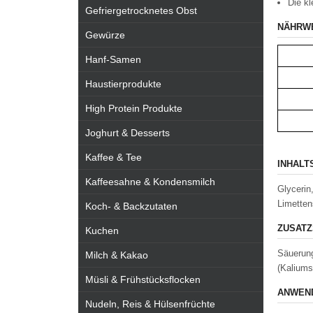
Die kl
Gefriergetrocknetes Obst
NÄHRW
Gewürze
Hanf-Samen
Haustierprodukte
High Protein Produkte
Joghurt & Desserts
Kaffee & Tee
INHALT
Kaffeesahne & Kondensmilch
Glycerin
Limetten
Koch- & Backzutaten
ZUSATZ
Kuchen
Säuerung
Milch & Kakao
(Kaliums
Müsli & Frühstücksflocken
ANWEND
Nudeln, Reis & Hülsenfrüchte