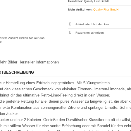
Hersteller:
Quality First GmbH
Mehr Artikel von:
Quality First GmbH
Artikeldatenblatt drucken
Rezension schreiben
ößere Ansicht klicken Sie auf das
ld
ehr Bilder
Hersteller Informationen
KTBESCHREIBUNG
zur Herstellung eines Erfrischungsgetränkes. Mit Süßungsmitteln.
auf den klassischen Geschmack von eiskalter Zitronen-Limetten-Limonade, ab
bringt dir das ultimative Retro-Limo-Feeling direkt in dein Wasser.
 die perfekte Rettung für alle, denen pures Wasser zu langweilig ist, die aber 
rfekte Kombination aus sonnengereifter Zitrone und spritziger Limette. Schm
den Zucker.
cker und nur 2 Kalorien. Genieße den Durstlöscher-Klassiker so oft du willst
b mit stillem Wasser für eine sanfte Erfrischung oder mit Sprudel für den ec