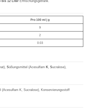
8 bis 12 Liter
Erfrischungsgetränk.
Pro 100 ml | g
9
2
0.03
nat),
S
üßungsmittel (Acesulfam
K
,
S
ucralose),
l (Acesulfam K, Sucralose), Konservierungsstoff