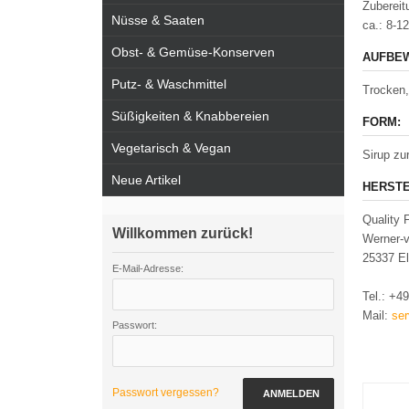
Zubereit
Nüsse & Saaten
ca.: 8-1
Obst- & Gemüse-Konserven
AUFBEW
Putz- & Waschmittel
Trocken,
Süßigkeiten & Knabbereien
FORM:
Vegetarisch & Vegan
Sirup zu
Neue Artikel
HERSTE
Quality 
Willkommen zurück!
Werner-
25337 E
E-Mail-Adresse:
Tel.: +4
Mail:
ser
Passwort:
Passwort vergessen?
ANMELDEN