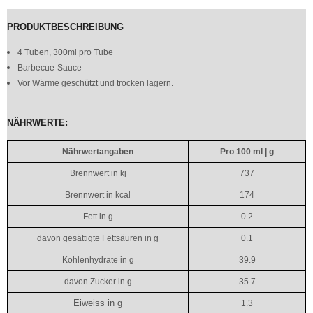
PRODUKTBESCHREIBUNG
4 Tuben, 300ml pro Tube
Barbecue-Sauce
Vor Wärme geschützt und trocken lagern.
NÄHRWERTE:
Nährwertangaben
Pro 100 ml | g
Brennwert in kj
737
Brennwert in kcal
174
Fett in g
0.2
davon gesättigte Fettsäuren in g
0.1
Kohlenhydrate in g
39.9
davon Zucker in g
35.7
Eiweiss in g
1.3