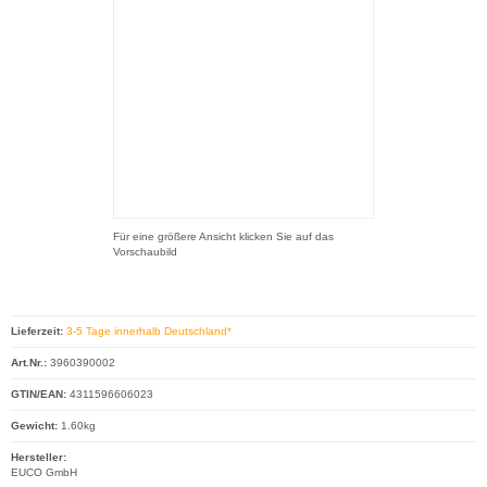
Für eine größere Ansicht klicken Sie auf das
Vorschaubild
Lieferzeit:
3-5 Tage innerhalb Deutschland*
Art.Nr.:
3960390002
GTIN/EAN:
4311596606023
Gewicht:
1.60kg
Hersteller:
EUCO GmbH