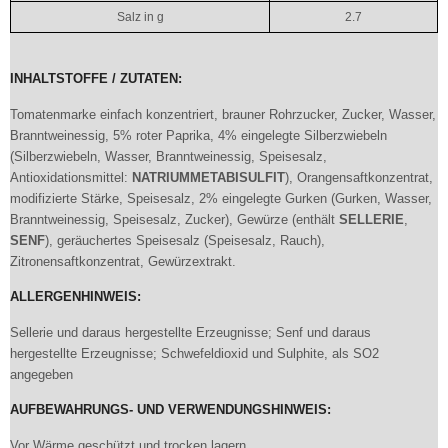
Salz in g
2.7
INHALTSTOFFE / ZUTATEN:
Tomatenmarke einfach konzentriert, brauner Rohrzucker, Zucker, Wasser,
Branntweinessig, 5% roter Paprika, 4% eingelegte Silberzwiebeln
(Silberzwiebeln, Wasser, Branntweinessig, Speisesalz,
Antioxidationsmittel:
NATRIUMMETABISULFIT
), Orangensaftkonzentrat,
modifizierte Stärke, Speisesalz, 2% eingelegte Gurken (Gurken, Wasser,
Branntweinessig, Speisesalz, Zucker), Gewürze (enthält
SELLERIE
,
SENF
), geräuchertes Speisesalz (Speisesalz, Rauch),
Zitronensaftkonzentrat, Gewürzextrakt.
ALLERGENHINWEIS:
Sellerie und daraus hergestellte Erzeugnisse; Senf und daraus
hergestellte Erzeugnisse; Schwefeldioxid und Sulphite, als SO2
angegeben
AUFBEWAHRUNGS- UND VERWENDUNGSHINWEIS:
Vor Wärme geschützt und trocken lagern.