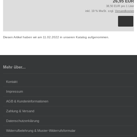
26,95 EUR
38,50 EUR pro 1 Liter
inkl. 19 % MwSt. zzgl.
Versandkosten
Diesen Artikel haben wir am 11.02.2022 in unseren Katalog aufgenommen.
Mehr über...
Kontakt
Impressum
AGB & Kundeninformationen
Zahlung & Versand
Datenschutzerklärung
Widerrufbelehrung & Muster-Widerrufsformular