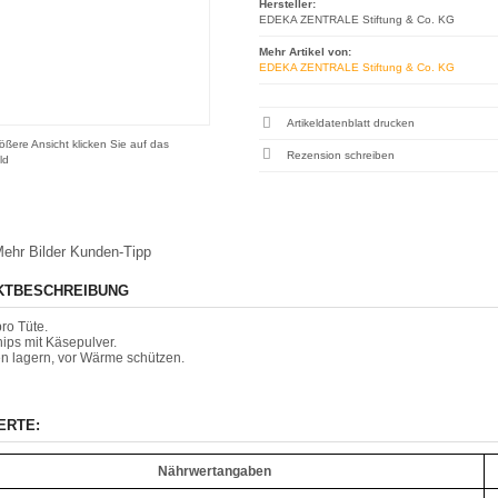
Hersteller:
EDEKA ZENTRALE Stiftung & Co. KG
Mehr Artikel von:
EDEKA ZENTRALE Stiftung & Co. KG
Artikeldatenblatt drucken
ößere Ansicht klicken Sie auf das
Rezension schreiben
ld
ehr Bilder
Kunden-Tipp
KTBESCHREIBUNG
ro Tüte.
ips mit Käsepulver.
n lagern, vor Wärme schützen.
ERTE:
Nährwertangaben