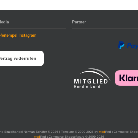
Media
Partner
ertrag widerrufen
nd Einzelhandel Norman Schäfer © 2026 | Template © 2009-2026 by
mod
ified eCommerce Shop
mod
ified eCommerce Shopsoftware © 2009-2026