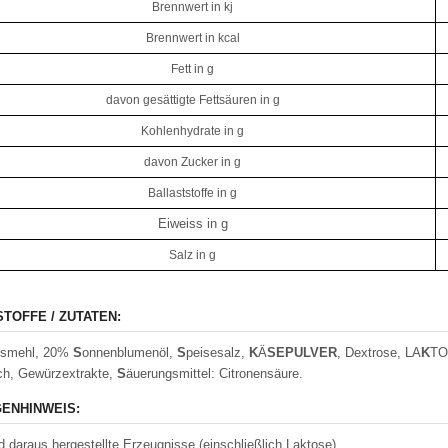
Brennwert in kj
Brennwert in kcal
Fett in g
davon gesättigte Fettsäuren in g
Kohlenhydrate in g
davon Zucker in g
Ballaststoffe in g
Eiweiss in g
Salz in g
STOFFE / ZUTATEN:
ismehl, 20%
S
onnenblumenöl,
S
peisesalz,
K
Ä
S
EPULVER
, Dextrose, LA
K
TO
ch, Gewürzextrakte,
S
äuerungsmittel: Citronensäure.
ENHINWEIS:
d daraus hergestellte Erzeugnisse (einschließlich Laktose).