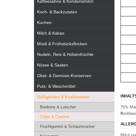
Kaffeesahne & Kondensmilch
Koch- & Backzutaten
Kuchen
Milch & Kakao
Müsli & Frühstücksflocken
Nudeln, Reis & Hülsenfrüchte
Nüsse & Saaten
Obst- & Gemüse-Konserven
Putz- & Waschmittel
INHALT
Süßigkeiten & Knabbereien
Bonbons & Lutscher
75% Ma
K
noblau
Chips & Cracker
ALLERG
Fruchtgummi & Schaumzucker
Milch un