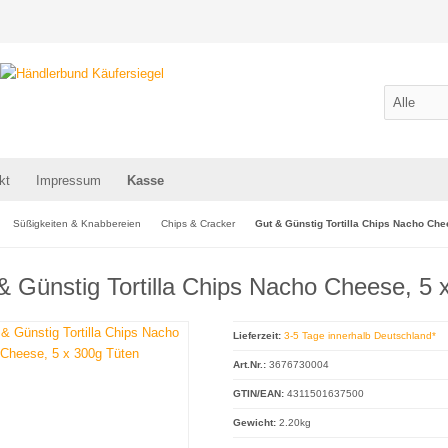
kt
Impressum
Kasse
Süßigkeiten & Knabbereien
Chips & Cracker
Gut & Günstig Tortilla Chips Nacho Che
& Günstig Tortilla Chips Nacho Cheese, 5 
Lieferzeit:
3-5 Tage innerhalb Deutschland*
Art.Nr.:
3676730004
GTIN/EAN:
4311501637500
Gewicht:
2.20kg