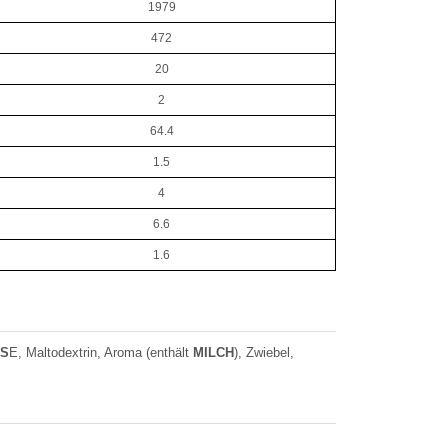
1979
472
20
2
64.4
1.5
4
6.6
1.6
S
E, Maltodextrin, Aroma (enthält
MILCH
), Zwiebel,