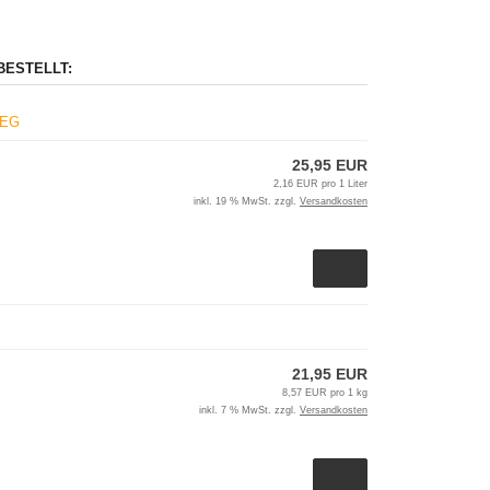
BESTELLT:
WEG
25,95 EUR
2,16 EUR pro 1 Liter
inkl. 19 % MwSt. zzgl.
Versandkosten
21,95 EUR
8,57 EUR pro 1 kg
inkl. 7 % MwSt. zzgl.
Versandkosten