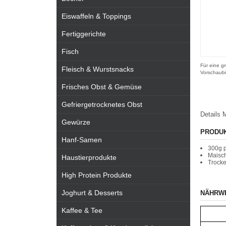
Eiswaffeln & Toppings
Fertiggerichte
Fisch
Für eine gr
Fleisch & Wurstsnacks
Vorschaubi
Frisches Obst & Gemüse
Gefriergetrocknetes Obst
Details
M
Gewürze
PRODU
Hanf-Samen
300g p
Maisch
Haustierprodukte
Trocke
High Protein Produkte
Joghurt & Desserts
NÄHRW
Kaffee & Tee