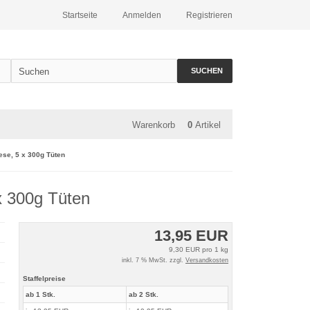
Startseite
Anmelden
Registrieren
SUCHEN
Warenkorb
0
Artikel
ese, 5 x 300g Tüten
x 300g Tüten
13,95 EUR
9,30 EUR pro 1 kg
inkl. 7 % MwSt. zzgl.
Versandkosten
Staffelpreise
ab 1 Stk.
ab 2 Stk.