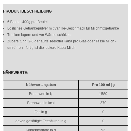
PRODUKTBESCHREIBUNG
6 Beutel, 400g pro Beutel
Lösliches Getränkepulver mit Vanille-Geschmack für Milchmixgetränke
Trocken lagern und vor Wärme schützen
Zubereitung: 2-3 gehäufte Teelöffel Kaba pro Glas oder Tasse Milch -
umrühren - fertig ist die leckere Kaba-Milch
NÄHRWERTE:
Nährwertangaben
Pro 100 ml | g
Brennwert in kj
1580
Brennwert in kcal
370
Fett in g
0
davon gesättigte Fettsäuren in g
0
Kohlenhydrate in g
93