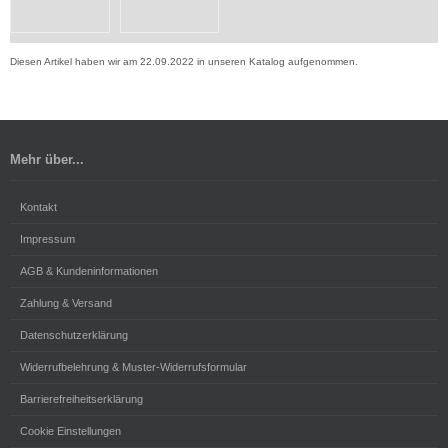
Diesen Artikel haben wir am 22.09.2022 in unseren Katalog aufgenommen.
Mehr über...
Kontakt
Impressum
AGB & Kundeninformationen
Zahlung & Versand
Datenschutzerklärung
Widerrufbelehrung & Muster-Widerrufsformular
Barrierefreiheitserklärung
Cookie Einstellungen