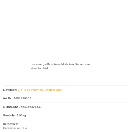
Für eine größere Ansicht klicken Sie auf das
Vorschaubild
Lieferzeit:
3-5 Tage innerhalb Deutschland*
Art.Nr.:
4488296007
GTIN/EAN:
3664346324441
Gewicht:
3.00kg
Hersteller:
Carambar and Co