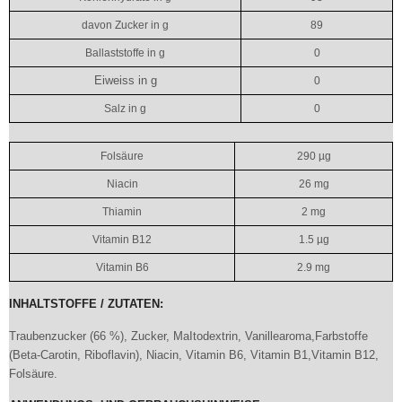
davon Zucker in g
89
Ballaststoffe in g
0
Eiweiss in g
0
Salz in g
0
Folsäure
290 µg
Niacin
26 mg
Thiamin
2 mg
Vitamin B12
1.5 µg
Vitamin B6
2.9 mg
INHALTSTOFFE / ZUTATEN:
Traubenzucker (66 %), Zucker, MaItodextrin, Vanillearoma,Farbstoffe
(Beta-Carotin, Riboflavin), Niacin, Vitamin B6, Vitamin B1,Vitamin B12,
Folsäure.