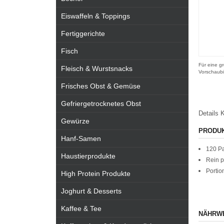
Eiswaffeln & Toppings
Fertiggerichte
Fisch
Für eine gr
Fleisch & Wurstsnacks
Vorschaubi
Frisches Obst & Gemüse
Gefriergetrocknetes Obst
Details
K
Gewürze
PRODU
Hanf-Samen
120 P
Haustierprodukte
Rein p
Portio
High Protein Produkte
Joghurt & Desserts
Kaffee & Tee
NÄHRW