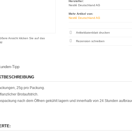
Hersteller:
Nestlé Deutschland AG
Mehr Artikel von:
Nestlé Deutschland AG
Artikeldatenblatt drucken
ößere Ansicht klicken Sie auf das
Rezension schreiben
ld
unden-Tipp
KTBESCHREIBUNG
ackungen, 25g pro Packung.
flanzlicher Brotaufstrich.
nspackung nach dem Öffnen gekühlt lagern und innerhalb von 24 Stunden aufbrau
ERTE: