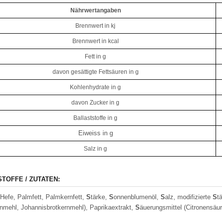
Nährwertangaben
Brennwert in kj
Brennwert in kcal
Fett in g
davon gesättigte Fettsäuren in g
Kohlenhydrate in g
davon Zucker in g
Ballaststoffe in g
Eiweiss in g
Salz in g
STOFFE / ZUTATEN:
Hefe, Palmfett, Palmkernfett,
S
tärke,
S
onnenblumenöl,
S
alz, modifizierte
S
t
nmehl, Johannisbrotkernmehl), Paprikaextrakt,
S
äuerungsmittel (Citronensäur