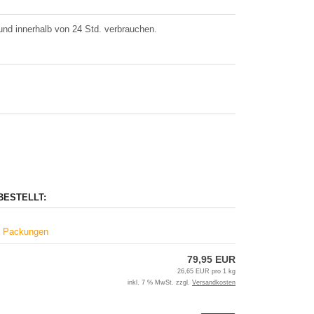
nd innerhalb von 24 Std. verbrauchen.
BESTELLT:
5g Packungen
79,95 EUR
26,65 EUR pro 1 kg
inkl. 7 % MwSt. zzgl.
Versandkosten