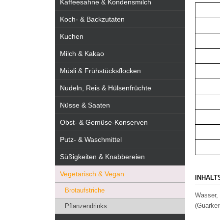
Kaffeesahne & Kondensmilch
Koch- & Backzutaten
Kuchen
Milch & Kakao
Müsli & Frühstücksflocken
Nudeln, Reis & Hülsenfrüchte
Nüsse & Saaten
Obst- & Gemüse-Konserven
Putz- & Waschmittel
Süßigkeiten & Knabbereien
Vegetarisch & Vegan
INHALT
Brotaufstriche
Wasser, 
(Guarker
Pflanzendrinks