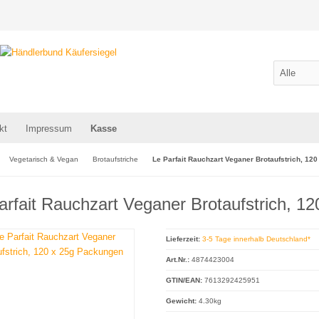
kt
Impressum
Kasse
Vegetarisch & Vegan
Brotaufstriche
Le Parfait Rauchzart Veganer Brotaufstrich, 12
arfait Rauchzart Veganer Brotaufstrich, 1
Lieferzeit:
3-5 Tage innerhalb Deutschland*
Art.Nr.:
4874423004
GTIN/EAN:
7613292425951
Gewicht:
4.30kg