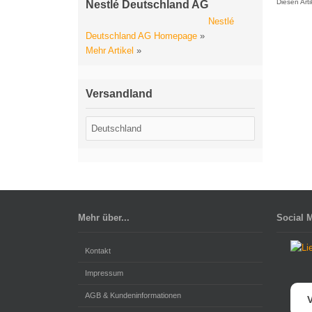
Diesen Art
Nestlé Deutschland AG
Nestlé
Deutschland AG Homepage
»
Mehr Artikel
»
Versandland
Mehr über...
Social 
Kontakt
Impressum
AGB & Kundeninformationen
V