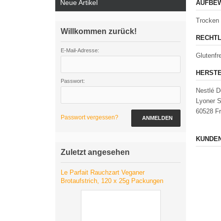
Neue Artikel
AUFBEW
Trocken 
Willkommen zurück!
RECHTL
E-Mail-Adresse:
Glutenfr
HERSTE
Passwort:
Nestlé 
Lyoner S
60528 Fr
Passwort vergessen?
ANMELDEN
KUNDEN
Zuletzt angesehen
Le Parfait Rauchzart Veganer
Brotaufstrich, 120 x 25g Packungen