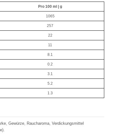
Pro 100 ml | g
1065
257
22
11
8.1
0.2
3.1
5.2
1.3
ärke, Gewürze, Raucharoma, Verdickungsmittel
e).