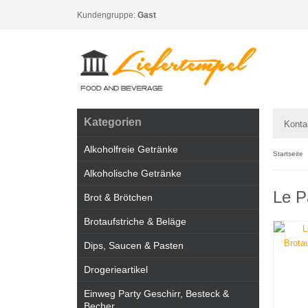
Kundengruppe:
Gast
Kategorien
Konta
Alkoholfreie Getränke
Startseite
Alkoholische Getränke
Le P
Brot & Brötchen
Brotaufstriche & Beläge
Dips, Saucen & Pasten
Drogerieartikel
Einweg Party Geschirr, Besteck &
Becher