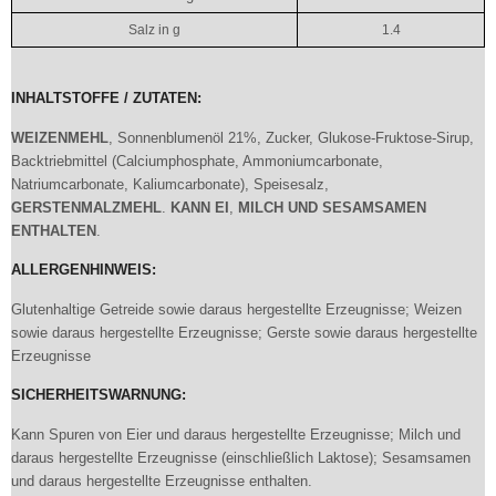
Salz in g
1.4
INHALTSTOFFE / ZUTATEN:
W
EI
ZENMEHL
, Sonnenblumenöl 21%, Zucker, Glukose-Fruktose-Sirup,
Backtriebmittel (Calciumphosphate, Ammoniumcarbonate,
Natriumcarbonate, Kaliumcarbonate), Speisesalz,
GERSTENMALZMEHL
.
KANN
EI
,
MILCH
UND
SESAMSAMEN
ENTHALTEN
.
ALLERGENHINWEIS:
Glutenhaltige Getreide sowie daraus hergestellte Erzeugnisse; Weizen
sowie daraus hergestellte Erzeugnisse; Gerste sowie daraus hergestellte
Erzeugnisse
SICHERHEITSWARNUNG:
Kann Spuren von Eier und daraus hergestellte Erzeugnisse; Milch und
daraus hergestellte Erzeugnisse (einschließlich Laktose); Sesamsamen
und daraus hergestellte Erzeugnisse enthalten.