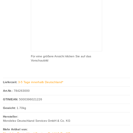
Für eine größere Ansicht klicken Sie auf das
Vorschaubild
Lieferzeit:
3-5 Tage innerhalb Deutschland*
Art.Nr.:
784263000
GTIN/EAN:
5000396021226
Gewicht:
1.70kg
Hersteller:
Mondelez Deutschland Services GmbH & Co. KG
Mehr Artikel von: