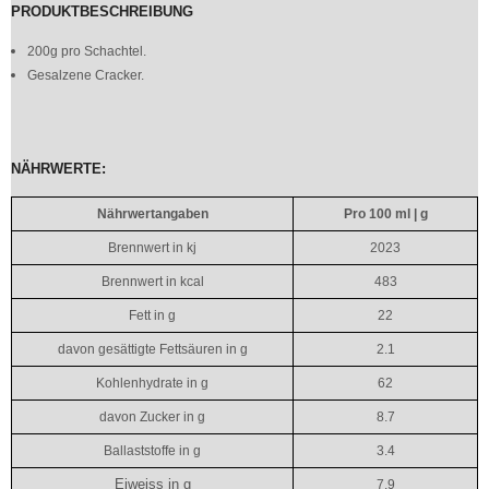
PRODUKTBESCHREIBUNG
200g pro Schachtel.
Gesalzene Cracker.
NÄHRWERTE:
Nährwertangaben
Pro 100 ml | g
Brennwert in kj
2023
Brennwert in kcal
483
Fett in g
22
davon gesättigte Fettsäuren in g
2.1
Kohlenhydrate in g
62
davon Zucker in g
8.7
Ballaststoffe in g
3.4
Eiweiss in g
7.9