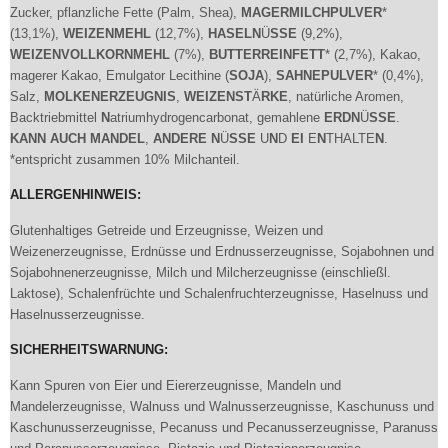
Zucker, pflanzliche Fette (Palm, Shea),
MAGERMILCHPULVER
*
(13,1%),
W
EI
ZE
N
MEHL
(12,7%),
HASEL
N
Ü
SSE
(9,2%),
W
EI
ZE
N
VOLLKOR
N
MEHL
(7%),
BUTTERR
EI
N
FETT
* (2,7%), Kakao,
magerer Kakao, Emulgator Lecithine (
SOJA
),
SAH
N
EPULVER
* (0,4%),
Salz,
MOLKE
N
ERZEUG
N
IS
,
W
EI
ZE
N
ST
Ä
RKE
, natürliche Aromen,
Backtriebmittel
N
atriumhydrogencarbonat, gemahlene
ERD
N
Ü
SSE
.
KA
N
N
AUCH
MA
N
DEL
,
A
N
DERE
N
Ü
SSE
U
N
D
EI
E
N
THALTE
N
.
*entspricht zusammen 10% Milchanteil.
ALLERGENHINWEIS:
Glutenhaltiges Getreide und Erzeugnisse, Weizen und
Weizenerzeugnisse, Erdnüsse und Erdnusserzeugnisse, Sojabohnen und
Sojabohnenerzeugnisse, Milch und Milcherzeugnisse (einschließl.
Laktose), Schalenfrüchte und Schalenfruchterzeugnisse, Haselnuss und
Haselnusserzeugnisse.
SICHERHEITSWARNUNG:
Kann Spuren von Eier und Eiererzeugnisse, Mandeln und
Mandelerzeugnisse, Walnuss und Walnusserzeugnisse, Kaschunuss und
Kaschunusserzeugnisse, Pecanuss und Pecanusserzeugnisse, Paranuss