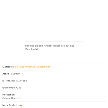
Für eine größere Ansicht klicken Sie auf das
Vorschaubild
Lieferzeit:
3-5 Tage innerhalb Deutschland*
Art.Nr.:
016080
GTIN/EAN:
40144382
Gewicht:
0.72kg
Hersteller:
August Storck KG
Mehr Artikel von: