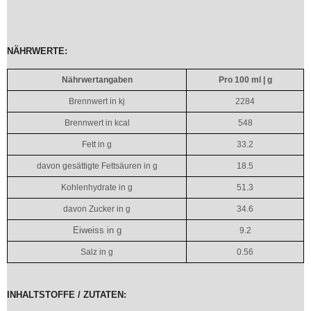
NÄHRWERTE:
Nährwertangaben
Pro 100 ml | g
Brennwert in kj
2284
Brennwert in kcal
548
Fett in g
33.2
davon gesättigte Fettsäuren in g
18.5
Kohlenhydrate in g
51.3
davon Zucker in g
34.6
Eiweiss in g
9.2
Salz in g
0.56
INHALTSTOFFE / ZUTATEN: