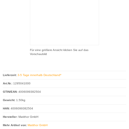
Für eine größere Ansicht klicken Sie auf das
Vorschaubild
Lieferzeit:
3-5 Tage innerhalb Deutschland*
Art.Nr.:
1295041000
GTIN/EAN:
4006099382504
Gewicht:
1.50kg
HAN:
4006099382504
Hersteller:
Matithor GmbH
Mehr Artikel von:
Matithor GmbH