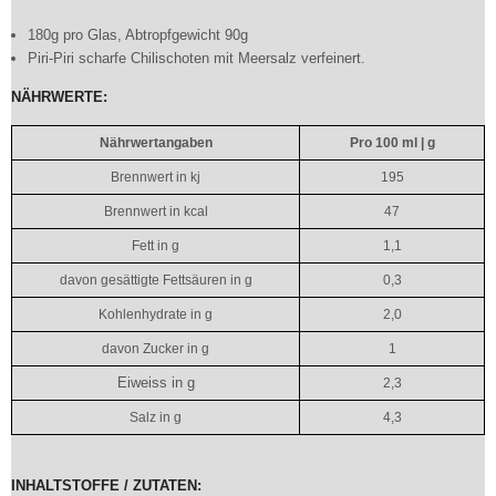
180g pro Glas, Abtropfgewicht 90g
Piri-Piri scharfe Chilischoten mit Meersalz verfeinert.
NÄHRWERTE:
Nährwertangaben
Pro 100 ml | g
Brennwert in kj
195
Brennwert in kcal
47
Fett in g
1,1
davon gesättigte Fettsäuren in g
0,3
Kohlenhydrate in g
2,0
davon Zucker in g
1
Eiweiss in g
2,3
Salz in g
4,3
INHALTSTOFFE / ZUTATEN: