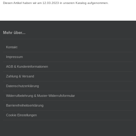
Diesen Artikel haben wir am 12.03.2023 in unseren Katalog aufgenommen.
Mehr über...
Kontakt
Impressum
AGB & Kundeninformationen
Zahlung & Versand
Datenschutzerklärung
Widerrufbelehrung & Muster-Widerrufsformular
Barrierefreiheitserklärung
Cookie Einstellungen