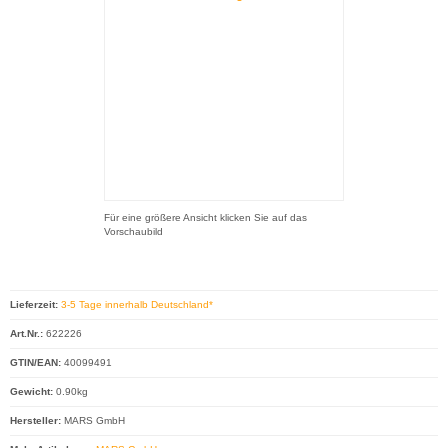
Für eine größere Ansicht klicken Sie auf das
Vorschaubild
Lieferzeit:
3-5 Tage innerhalb Deutschland*
Art.Nr.:
622226
GTIN/EAN:
40099491
Gewicht:
0.90kg
Hersteller:
MARS GmbH