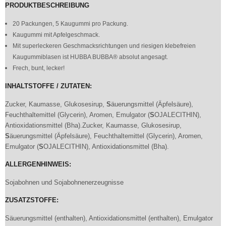
PRODUKTBESCHREIBUNG
20 Packungen, 5 Kaugummi pro Packung.
Kaugummi mit Apfelgeschmack.
Mit superleckeren Geschmacksrichtungen und riesigen klebefreien
Kaugummiblasen ist HUBBA BUBBA® absolut angesagt.
Frech, bunt, lecker!
INHALTSTOFFE / ZUTATEN:
Zucker, Kaumasse, Glukosesirup,
S
äuerungsmittel (Äpfelsäure),
Feuchthaltemittel (Glycerin), Aromen, Emulgator (
S
OJALECITHIN),
Antioxidationsmittel (Bha).Zucker, Kaumasse, Glukosesirup,
S
äuerungsmittel (Äpfelsäure), Feuchthaltemittel (Glycerin), Aromen,
Emulgator (
S
OJALECITHIN), Antioxidationsmittel (Bha).
ALLERGENHINWEIS:
Sojabohnen und Sojabohnenerzeugnisse
ZUSATZSTOFFE:
Säuerungsmittel (enthalten), Antioxidationsmittel (enthalten), Emulgator