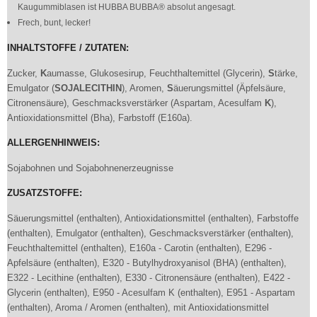
Kaugummiblasen ist HUBBA BUBBA® absolut angesagt.
Frech, bunt, lecker!
INHALTSTOFFE / ZUTATEN:
Zucker,
K
aumasse, Glukosesirup, Feuchthaltemittel (Glycerin),
S
tärke,
Emulgator (
S
OJALECITHIN
), Aromen,
S
äuerungsmittel (Äpfelsäure,
Citronensäure), Geschmacksverstärker (Aspartam, Acesulfam
K
),
Antioxidationsmittel (Bha), Farbstoff (E160a).
ALLERGENHINWEIS:
Sojabohnen und Sojabohnenerzeugnisse
ZUSATZSTOFFE:
Säuerungsmittel (enthalten), Antioxidationsmittel (enthalten), Farbstoffe
(enthalten), Emulgator (enthalten), Geschmacksverstärker (enthalten),
Feuchthaltemittel (enthalten), E160a - Carotin (enthalten), E296 -
Apfelsäure (enthalten), E320 - Butylhydroxyanisol (BHA) (enthalten),
E322 - Lecithine (enthalten), E330 - Citronensäure (enthalten), E422 -
Glycerin (enthalten), E950 - Acesulfam K (enthalten), E951 - Aspartam
(enthalten), Aroma / Aromen (enthalten), mit Antioxidationsmittel