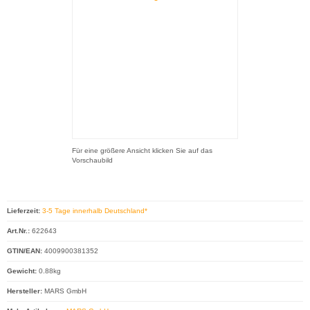
Für eine größere Ansicht klicken Sie auf das
Vorschaubild
Lieferzeit:
3-5 Tage innerhalb Deutschland*
Art.Nr.:
622643
GTIN/EAN:
4009900381352
Gewicht:
0.88kg
Hersteller:
MARS GmbH