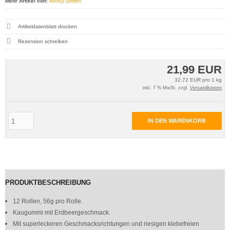
Mehr Artikel von:
MARS GmbH
Artikeldatenblatt drucken
Rezension schreiben
21,99 EUR
32,72 EUR pro 1 kg
inkl. 7 % MwSt. zzgl.
Versandkosten
IN DEN WARENKORB
PRODUKTBESCHREIBUNG
12 Rollen, 56g pro Rolle.
Kaugummi mit Erdbeergeschmack.
Mit superleckeren Geschmacksrichtungen und riesigen klebefreien