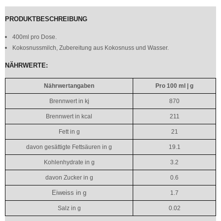
PRODUKTBESCHREIBUNG
400ml pro Dose.
Kokosnussmilch, Zubereitung aus Kokosnuss und Wasser.
NÄHRWERTE:
Nährwertangaben
Pro 100 ml | g
Brennwert in kj
870
Brennwert in kcal
211
Fett in g
21
davon gesättigte Fettsäuren in g
19.1
Kohlenhydrate in g
3.2
davon Zucker in g
0.6
Eiweiss in g
1.7
Salz in g
0.02