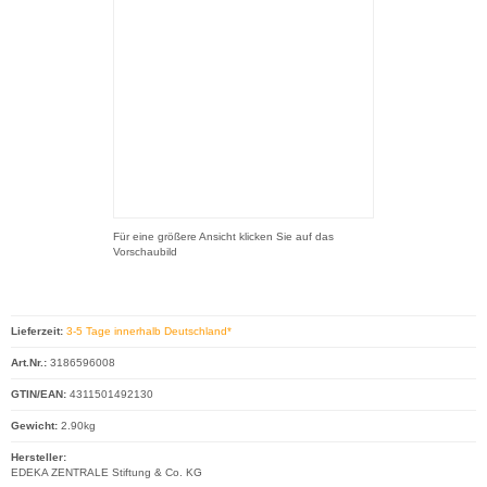
Für eine größere Ansicht klicken Sie auf das
Vorschaubild
Lieferzeit:
3-5 Tage innerhalb Deutschland*
Art.Nr.:
3186596008
GTIN/EAN:
4311501492130
Gewicht:
2.90kg
Hersteller:
EDEKA ZENTRALE Stiftung & Co. KG