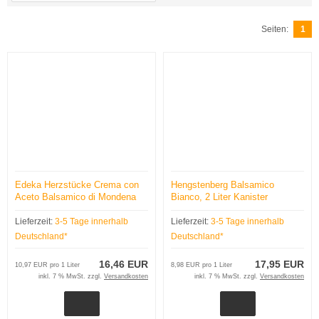
Seiten:
1
Edeka Herzstücke Crema con
Hengstenberg Balsamico
Aceto Balsamico di Mondena
Bianco, 2 Liter Kanister
I.G.P., 6 x 250ml Flasche
Lieferzeit:
3-5 Tage innerhalb
Lieferzeit:
3-5 Tage innerhalb
Deutschland*
Deutschland*
16,46 EUR
17,95 EUR
10,97 EUR pro 1 Liter
8,98 EUR pro 1 Liter
inkl. 7 % MwSt. zzgl.
Versandkosten
inkl. 7 % MwSt. zzgl.
Versandkosten