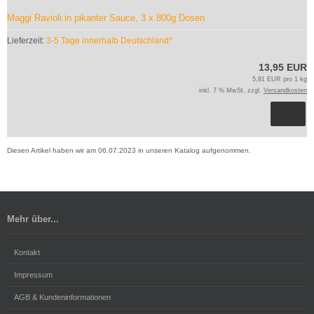
Maggi Ravioli in pikanter Sauce, 3 x 800g Dosen
Lieferzeit:
3-5 Tage innerhalb Deutschland*
13,95 EUR
5,81 EUR pro 1 kg
inkl. 7 % MwSt. zzgl.
Versandkosten
Diesen Artikel haben wir am 06.07.2023 in unseren Katalog aufgenommen.
Mehr über...
Kontakt
Impressum
AGB & Kundeninformationen