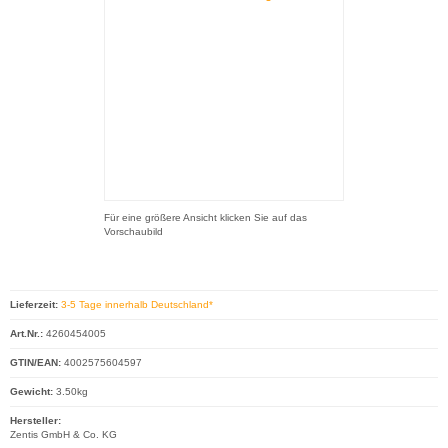
Für eine größere Ansicht klicken Sie auf das
Vorschaubild
Lieferzeit:
3-5 Tage innerhalb Deutschland*
Art.Nr.:
4260454005
GTIN/EAN:
4002575604597
Gewicht:
3.50kg
Hersteller:
Zentis GmbH & Co. KG