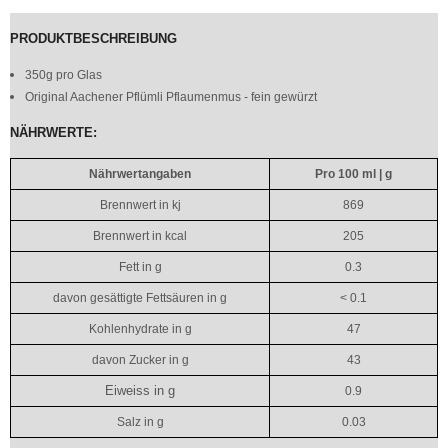
PRODUKTBESCHREIBUNG
350g pro Glas
Original Aachener Pflümli Pflaumenmus - fein gewürzt
NÄHRWERTE:
Nährwertangaben
Pro 100 ml | g
Brennwert in kj
869
Brennwert in kcal
205
Fett in g
0.3
davon gesättigte Fettsäuren in g
< 0.1
Kohlenhydrate in g
47
davon Zucker in g
43
Eiweiss in g
0.9
Salz in g
0.03