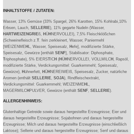
INHALTSTOFFE / ZUTATEN:
Wasser, 13% Gemüse (33% Spargel, 26% Karotten, 15% Kohlrabi,10%
Erbsen, Lauch,
SELLERIE
), 11% gegarte Nudeln (Wasser,
H
AR
T
WEIZENGRIE
ß,
H
Ü
H
NERVOLLEI), 7,5% Fleischklößchen
(Schweinefleisch z.
T
. fein zerkleinert, Wasser, Paniermehl
[WEIZENME
H
L, Wasser, Speisesalz,
H
efe], modifizierte Stärke,
Speisesalz, Gewürze [enthält
SENF
], Stabilisator: Diphosphate,
T
riphosphate), 5% EIERS
T
IC
H
(
H
Ü
H
NERVOLLEI, VOLLMILC
H
, Rapsöl,
modifizierte Stärke, Verdickungsmittel: Guarkernmehl; Speisesalz,
Gewürze),
H
ühnerfett,
H
Ü
H
NEREIWEIß, Speisesalz, Zucker, natürliche
Aromen (enthält
SELLERIE
,
SOJA
), Rindfleischextrakt,
Verdickungsmittel: Guarkernmehl; WEIZENME
H
L,
MAGERMILC
H
PULVER, Gewürze (enthält
SENF
,
SELLERIE
).
ALLERGENHINWEIS:
Glutenhaltige Getreide sowie daraus hergestellte Erzeugnisse; Eier und
daraus hergestellte Erzeugnisse; Sojabohnen und daraus hergestellte
Erzeugnisse; Milch und daraus hergestellte Erzeugnisse (einschließlich
Laktose); Sellerie und daraus hergestellte Erzeugnisse; Senf und daraus