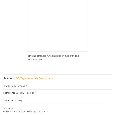
Für eine größere Ansicht klicken Sie auf das
Vorschaubild
Lieferzeit:
3-5 Tage innerhalb Deutschland*
Art.Nr.:
2857971007
GTIN/EAN:
4311501463482
Gewicht:
3.00kg
Hersteller:
EDEKA ZENTRALE Stiftung & Co. KG