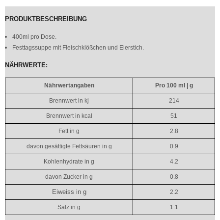
PRODUKTBESCHREIBUNG
400ml pro Dose.
Festtagssuppe mit Fleischklößchen und Eierstich.
NÄHRWERTE:
Nährwertangaben
Pro 100 ml | g
Brennwert in kj
214
Brennwert in kcal
51
Fett in g
2.8
davon gesättigte Fettsäuren in g
0.9
Kohlenhydrate in g
4.2
davon Zucker in g
0.8
Eiweiss in g
2.2
Salz in g
1.1