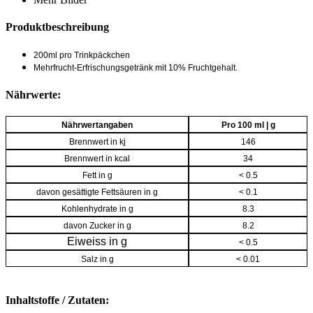
Produktbeschreibung
200ml pro Trinkpäckchen
Mehrfrucht-Erfrischungsgetränk mit 10% Fruchtgehalt.
Nährwerte:
Nährwertangaben
Pro 100 ml | g
Brennwert in kj
146
Brennwert in kcal
34
Fett in g
< 0.5
davon gesättigte Fettsäuren in g
< 0.1
Kohlenhydrate in g
8.3
davon Zucker in g
8.2
Eiweiss in g
< 0.5
Salz in g
< 0.01
Inhaltstoffe / Zutaten: