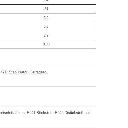
34
24
5.9
5.9
2.2
0.08
471; Stabilisator: Carrageen.
isefettsäuren; E941 Stickstoff; E942 Distickstoffoxid.