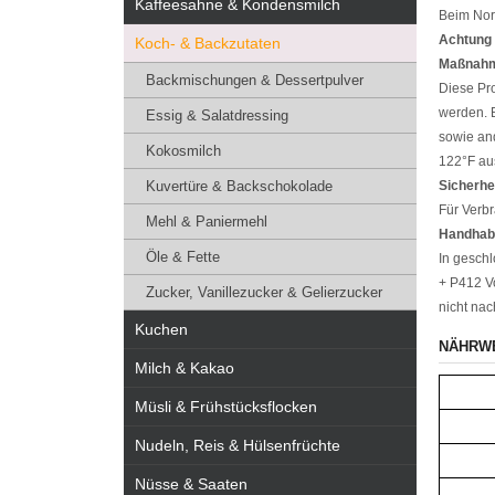
Kaffeesahne & Kondensmilch
Beim Nor
Achtung 
Koch- & Backzutaten
Maßnahm
Backmischungen & Dessertpulver
Diese Pro
werden. 
Essig & Salatdressing
sowie an
Kokosmilch
122°F au
Kuvertüre & Backschokolade
Sicherhe
Für Verb
Mehl & Paniermehl
Handhab
Öle & Fette
In gesch
+ P412 V
Zucker, Vanillezucker & Gelierzucker
nicht na
Kuchen
NÄHRW
Milch & Kakao
Müsli & Frühstücksflocken
Nudeln, Reis & Hülsenfrüchte
Nüsse & Saaten