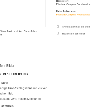
Hersteller:
FrieslandCampina Foodservice
Mehr Artikel von:
FrieslandCampina Foodservice
Artikeldatenblatt drucken
ößere Ansicht klicken Sie auf das
Rezension schreiben
ld
ehr Bilder
KTBESCHREIBUNG
 Dose.
ertige Profi-Schlagsahne mit Zucker.
ocherhitzt.
destens 35% Fett im Milchanteil.
 Gefahren