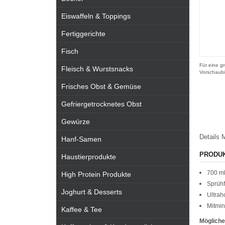
Eiswaffeln & Toppings
Fertiggerichte
Fisch
Für eine gr
Fleisch & Wurstsnacks
Vorschaubi
Frisches Obst & Gemüse
Gefriergetrocknetes Obst
Gewürze
Details
M
Hanf-Samen
PRODU
Haustierprodukte
700 ml
High Protein Produkte
Sprühf
Joghurt & Desserts
Ultrah
Mitmin
Kaffee & Tee
Mögliche