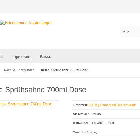
kt
Impressum
Kasse
Koch- & Backzutaten
Debic Sprühsahne 700ml Dose
c Sprühsahne 700ml Dose
Lieferzeit:
3-5 Tage innerhalb Deutschland*
Art.Nr.:
365825005
GTIN/EAN:
5410488025238
Gewicht:
1.40kg