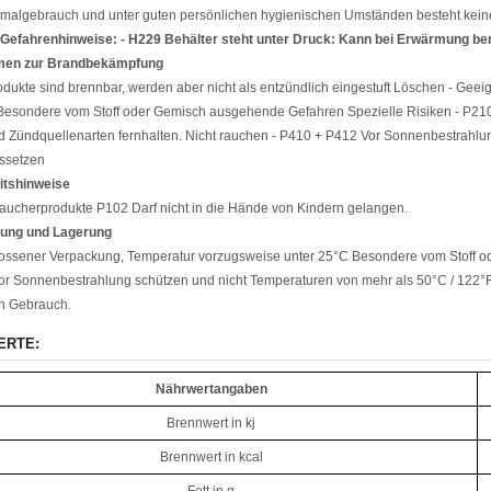
malgebrauch und unter guten persönlichen hygienischen Umständen besteht kein
Gefahrenhinweise: - H229 Behälter steht unter Druck: Kann bei Erwärmung ber
en zur Brandbekämpfung
dukte sind brennbar, werden aber nicht als entzündlich eingestuft Löschen - Geei
Besondere vom Stoff oder Gemisch ausgehende Gefahren Spezielle Risiken - P210
d Zündquellenarten fernhalten. Nicht rauchen - P410 + P412 Vor Sonnenbestrahlu
ssetzen
itshinweise
raucherprodukte P102 Darf nicht in die Hände von Kindern gelangen.
ung und Lagerung
lossener Verpackung, Temperatur vorzugsweise unter 25°C Besondere vom Stoff o
or Sonnenbestrahlung schützen und nicht Temperaturen von mehr als 50°C / 122°F
ch Gebrauch.
ERTE:
Nährwertangaben
Brennwert in kj
Brennwert in kcal