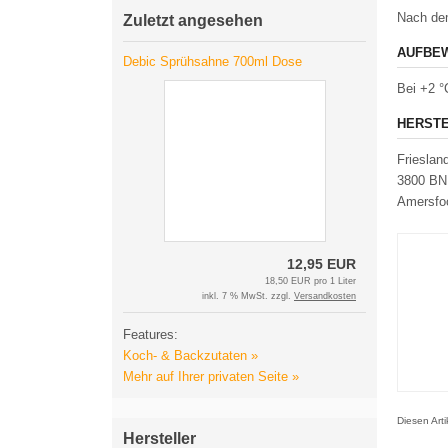
Nach dem
Zuletzt angesehen
AUFBEW
Debic Sprühsahne 700ml Dose
Bei +2 °
HERSTE
Friesla
3800 BN
Amersfo
12,95 EUR
18,50 EUR pro 1 Liter
inkl. 7 % MwSt. zzgl.
Versandkosten
Features:
Koch- & Backzutaten »
Mehr auf Ihrer privaten Seite »
Diesen Art
Hersteller