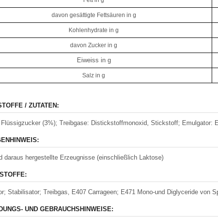
Fett in g
davon gesättigte Fettsäuren in g
Kohlenhydrate in g
davon Zucker in g
Eiweiss in g
Salz in g
STOFFE / ZUTATEN:
 Flüssigzucker (3%); Treibgase: Distickstoffmonoxid, Stickstoff; Emulgator: E
ENHINWEIS:
d daraus hergestellte Erzeugnisse (einschließlich Laktose)
STOFFE:
r; Stabilisator; Treibgas, E407 Carrageen; E471 Mono-und Diglyceride von Spe
UNGS- UND GEBRAUCHSHINWEISE: