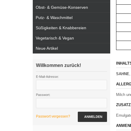
Obst- & Gemüse-Konserven
Putz- & Waschmittel
Süßigkeiten & Knabbereien
Vegetarisch & Vegan
Neue Artikel
INHALT
Willkommen zurück!
SAHNE
,
E-Mail-Adresse:
ALLERG
Milch un
Passwort:
ZUSATZ
Emulgato
Passwort vergessen?
ANMELDEN
ANWEND