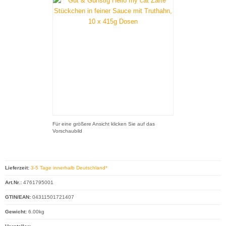
Für eine größere Ansicht klicken Sie auf das
Vorschaubild
Lieferzeit:
3-5 Tage innerhalb Deutschland*
Art.Nr.:
4761795001
GTIN/EAN:
04311501721407
Gewicht:
6.00kg