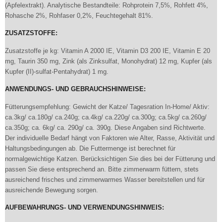
(Apfelextrakt). Analytische Bestandteile: Rohprotein 7,5%, Rohfett 4%,
Rohasche 2%, Rohfaser 0,2%, Feuchtegehalt 81%.
ZUSATZSTOFFE:
Zusatzstoffe je kg: Vitamin A 2000 IE, Vitamin D3 200 IE, Vitamin E 20
mg, Taurin 350 mg, Zink (als Zinksulfat, Monohydrat) 12 mg, Kupfer (als
Kupfer (II)-sulfat-Pentahydrat) 1 mg.
ANWENDUNGS- UND GEBRAUCHSHINWEISE:
Fütterungsempfehlung: Gewicht der Katze/ Tagesration In-Home/ Aktiv:
ca.3kg/ ca.180g/ ca.240g; ca.4kg/ ca.220g/ ca.300g; ca.5kg/ ca.260g/
ca.350g; ca. 6kg/ ca. 290g/ ca. 390g. Diese Angaben sind Richtwerte.
Der individuelle Bedarf hängt von Faktoren wie Alter, Rasse, Aktivität und
Haltungsbedingungen ab. Die Futtermenge ist berechnet für
normalgewichtige Katzen. Berücksichtigen Sie dies bei der Fütterung und
passen Sie diese entsprechend an. Bitte zimmerwarm füttern, stets
ausreichend frisches und zimmerwarmes Wasser bereitstellen und für
ausreichende Bewegung sorgen.
AUFBEWAHRUNGS- UND VERWENDUNGSHINWEIS: