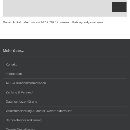
Diesen Artikel haben wir am 14.12.2023 in unseren Katalog aufgenommen.
Mehr über...
Kontakt
Impressum
AGB & Kundeninformationen
Zahlung & Versand
Datenschutzerklärung
Widerrufbelehrung & Muster-Widerrufsformular
Barrierefreiheitserklärung
Cookie Einstellungen