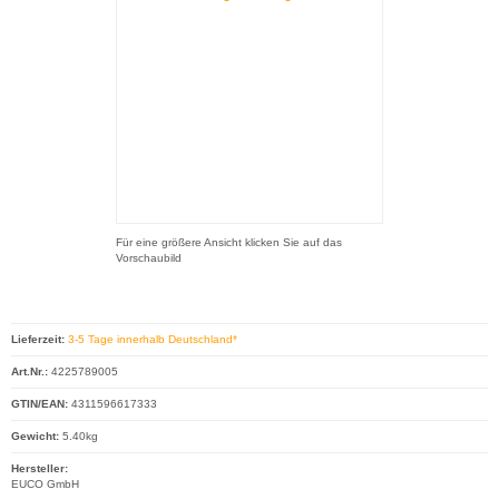
Für eine größere Ansicht klicken Sie auf das
Vorschaubild
Lieferzeit:
3-5 Tage innerhalb Deutschland*
Art.Nr.:
4225789005
GTIN/EAN:
4311596617333
Gewicht:
5.40kg
Hersteller:
EUCO GmbH