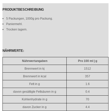
PRODUKTBESCHREIBUNG
5 Packungen, 1000g pro Packung.
Paniermehl.
Trocken lagern.
NÄHRWERTE:
Nährwertangaben
Pro 100 ml | g
Brennwert in kj
1512
Brennwert in kcal
357
Fett in g
1.6
davon gesättigte Fettsäuren in g
0.4
Kohlenhydrate in g
70
davon Zucker in g
4.4