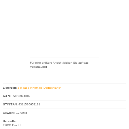
Für eine größere Ansicht klicken Sie auf das
Vorschaubild
Lieferzeit:
3-5 Tage innerhalb Deutschland*
Art.Nr.:
5066924002
GTIN/EAN:
4311596651191
Gewicht:
12.00kg
Hersteller:
EUCO GmbH