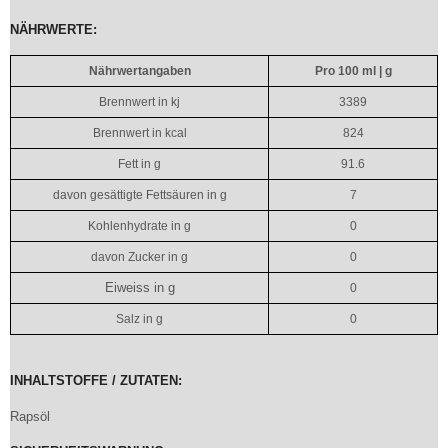
NÄHRWERTE:
Nährwertangaben
Pro 100 ml | g
Brennwert in kj
3389
Brennwert in kcal
824
Fett in g
91.6
davon gesättigte Fettsäuren in g
7
Kohlenhydrate in g
0
davon Zucker in g
0
Eiweiss in g
0
Salz in g
0
INHALTSTOFFE / ZUTATEN:
Rapsöl