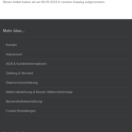
Diesen Artikel haben wir am 09.05.2023 in unseren Katalog aufgenommen.
Mehr über...
Kontakt
Impressum
AGB & Kundeninformationen
Zahlung & Versand
Datenschutzerklärung
Widerrufbelehrung & Muster-Widerrufsformular
Barrierefreiheitserklärung
Cookie Einstellungen