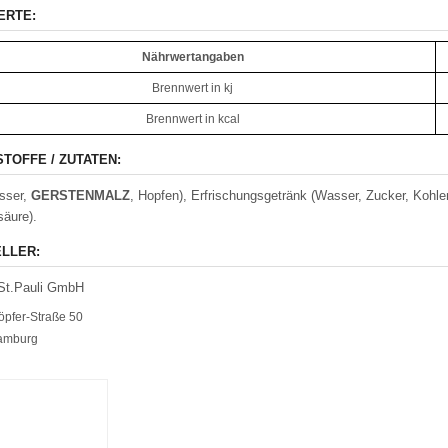
ERTE:
Nährwertangaben
Brennwert in kj
Brennwert in kcal
STOFFE / ZUTATEN:
sser,
GER
S
TENMALZ
, Hopfen), Erfrischungsgetränk (Wasser, Zucker, Kohl
säure).
LLER:
-St.Pauli GmbH
öpfer-Straße 50
amburg