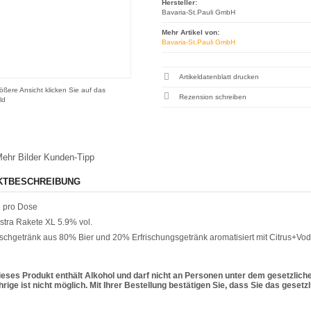
Hersteller:
Bavaria-St.Pauli GmbH
Mehr Artikel von:
Bavaria-St.Pauli GmbH
Artikeldatenblatt drucken
ößere Ansicht klicken Sie auf das
Rezension schreiben
ld
ehr Bilder
Kunden-Tipp
KTBESCHREIBUNG
 pro Dose
tra Rakete XL 5.9% vol.
ischgetränk aus 80% Bier und 20%
Erfrischungsgetränk aromatisiert mit Ci
trus+Vo
ieses Produkt enthält Alkohol und darf nicht an Personen unter dem gesetzlich
rige ist nicht möglich. Mit Ihrer Bestellung bestätigen Sie, dass Sie das geset