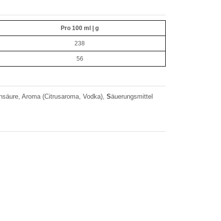
Pro 100 ml | g
238
56
ensäure, Aroma (Citrusaroma, Vodka),
S
äuerungsmittel