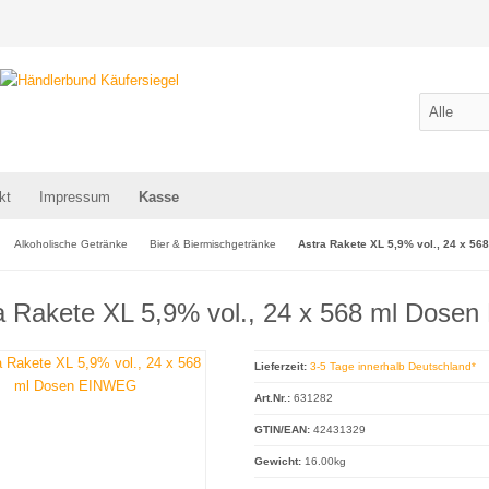
kt
Impressum
Kasse
Alkoholische Getränke
Bier & Biermischgetränke
Astra Rakete XL 5,9% vol., 24 x 5
a Rakete XL 5,9% vol., 24 x 568 ml Dos
Lieferzeit:
3-5 Tage innerhalb Deutschland*
Art.Nr.:
631282
GTIN/EAN:
42431329
Gewicht:
16.00kg