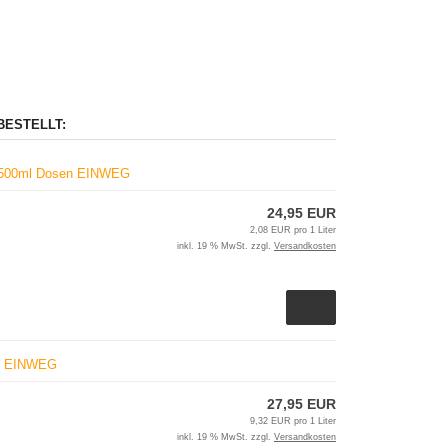
BESTELLT:
x 500ml Dosen EINWEG
24,95 EUR
2,08 EUR pro 1 Liter
inkl. 19 % MwSt. zzgl.
Versandkosten
en EINWEG
27,95 EUR
9,32 EUR pro 1 Liter
inkl. 19 % MwSt. zzgl.
Versandkosten