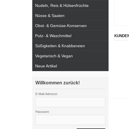
Nudeln, Reis & Hülsenfrüchte
Nüsse & Saaten
Obst- & Gemüse-Konserven
Putz- & Waschmittel
KUNDEN
Süßigkeiten & Knabbereien
Vegetarisch & Vegan
Neue Artikel
Willkommen zurück!
E-Mail-Adresse:
Passwort: