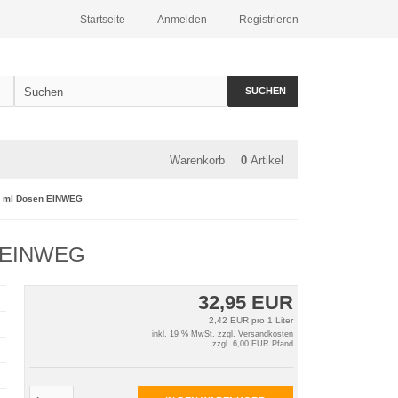
Startseite
Anmelden
Registrieren
SUCHEN
Warenkorb
0
Artikel
68 ml Dosen EINWEG
en EINWEG
32,95 EUR
2,42 EUR pro 1 Liter
inkl. 19 % MwSt. zzgl.
Versandkosten
zzgl. 6,00 EUR Pfand