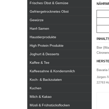
Frisches Obst & Gemüse
NÄHRW
Gefriergetrocknetes Obst
Gewürze
Hanf-Samen
Haustierprodukte
INHALT
High Protein Produkte
Bier (Wa
Citronen
Joghurt & Desserts
HERSTE
Kaffee & Tee
Bavaria
Kaffeesahne & Kondensmilch
Jürgen-T
Koch- & Backzutaten
22763 H
Kuchen
Milch & Kakao
Müsli & Frühstücksflocken