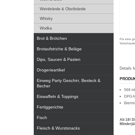
Weinbrände & Obstbrände
Whisky
Wodka
Brot & Brötchen
Für eine gr
Vorschaubi
Brotaufstriche & Beläge
Dips, Saucen & Pasten
Details
M
Drogerieartikel
PRODU
Einweg Party Geschirr, Besteck &
Becher
568 ml
Eiswaffeln & Toppings
DPG As
Bierm
Fertiggerichte
Fisch
Ab 18! D
Minderjäh
Fleisch & Wurstsnacks